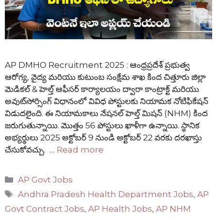
AP DMHO Recruitment 2025 : ఆంధ్రప్రదేశ్ ప్రభుత్వ
ఆరోగ్య, వైద్య మరియు కుటుంబ సంక్షేమ శాఖ కింద చిత్తూరు జిల్లా
మెడికల్ & హెల్త్ ఆఫీసర్ కార్యాలయం ద్వారా కాంట్రాక్ట్ మరియు
అవుట్‌సోర్సింగ్ విధానంలో వివిధ పోస్టులకు నియామక నోటిఫికేషన్
విడుదలైంది. ఈ నియామకాలు నేషనల్ హెల్త్ మిషన్ (NHM) కింద
జరుగుతున్నాయి. మొత్తం 56 పోస్టులు ఖాళీగా ఉన్నాయి. స్థానిక
అభ్యర్థులు 2025 అక్టోబర్ 9 నుండి అక్టోబర్ 22 వరకు దరఖాస్తు
చేసుకోవచ్చు. …
Read more
Categories
AP Govt Jobs
Tags
Andhra Pradesh Health Department Jobs
,
AP
Govt Contract Jobs
,
AP Health Jobs
,
AP NHM