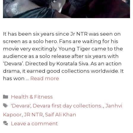
It has been six years since Jr NTR was seen on
screen as a solo hero. Fans are waiting for his
movie very excitingly. Young Tiger came to the
audience as a solo release after six years with
‘Devara’. Directed by Koratala Siva. As an action
drama, it earned good collections worldwide. It
has won …
Read more
Categories
Health & Fitness
Tags
'Devara'
,
Devara first day collections..
,
Janhvi
Kapoor
,
JR NTR
,
Saif Ali Khan
Leave a comment