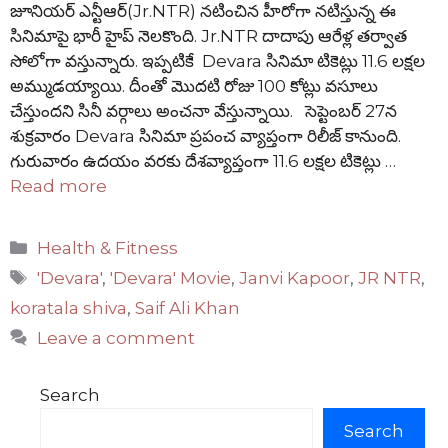
జూనియర్ ఎన్టీఆర్(Jr.NTR) నటించిన హీరోగా నటిస్తున్న ఈ
సినిమాపై భారీ హైప్ నెలకొంది. Jr.NTR దాదాపు ఆరేళ్ల తర్వాత
సోలోగా వస్తున్నారు. ఇప్పటికే Devara సినిమా టికెట్లు 11.6 లక్షల
అమ్ముడయ్యాయి. దీంతో మొదటి రోజు 100 కోట్లు వసూలు
చేస్తుందని సినీ వర్గాలు అంచనా వేస్తున్నాయి. సెప్టెంబర్ 27న
శుక్రవారం Devara సినిమా ప్రపంచ వ్యాప్తంగా రిలీజ్ కానుంది.
గురువారం ఉదయం వరకు దేశవ్యాప్తంగా 11.6 లక్షల టికెట్లు …
Read more
Categories
Health & Fitness
Tags
'Devara'
,
'Devara' Movie
,
Janvi Kapoor
,
JR NTR
,
koratala shiva
,
Saif Ali Khan
Leave a comment
Search
Search