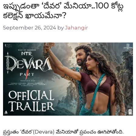
ఇప్పుడంతా ‘దేవర’ మేనియా..100 కోట్ల
కలెక్షన్ ఖాయమేనా?
September 26, 2024
by
Jahangir
ప్రస్తుతం ‘దేవర’(Devara) మేనియాతో ప్రపంచం ఊగిపోతోంది..