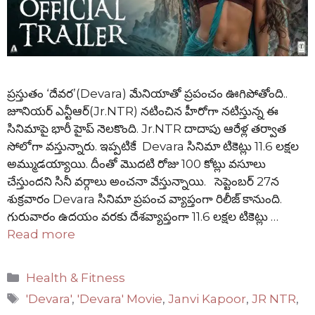
ప్రస్తుతం ‘దేవర’(Devara) మేనియాతో ప్రపంచం ఊగిపోతోంది..
జూనియర్ ఎన్టీఆర్(Jr.NTR) నటించిన హీరోగా నటిస్తున్న ఈ
సినిమాపై భారీ హైప్ నెలకొంది. Jr.NTR దాదాపు ఆరేళ్ల తర్వాత
సోలోగా వస్తున్నారు. ఇప్పటికే Devara సినిమా టికెట్లు 11.6 లక్షల
అమ్ముడయ్యాయి. దీంతో మొదటి రోజు 100 కోట్లు వసూలు
చేస్తుందని సినీ వర్గాలు అంచనా వేస్తున్నాయి. సెప్టెంబర్ 27న
శుక్రవారం Devara సినిమా ప్రపంచ వ్యాప్తంగా రిలీజ్ కానుంది.
గురువారం ఉదయం వరకు దేశవ్యాప్తంగా 11.6 లక్షల టికెట్లు …
Read more
Categories
Health & Fitness
Tags
'Devara'
,
'Devara' Movie
,
Janvi Kapoor
,
JR NTR
,