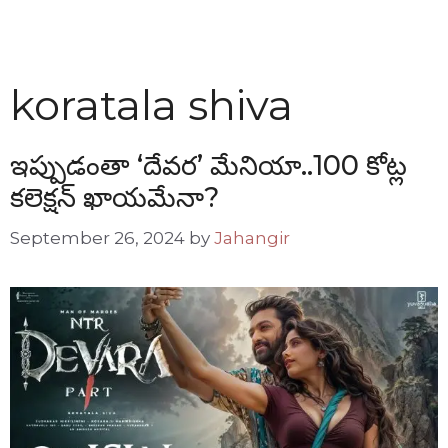
koratala shiva
ఇప్పుడంతా ‘దేవర’ మేనియా..100 కోట్ల
కలెక్షన్ ఖాయమేనా?
September 26, 2024
by
Jahangir