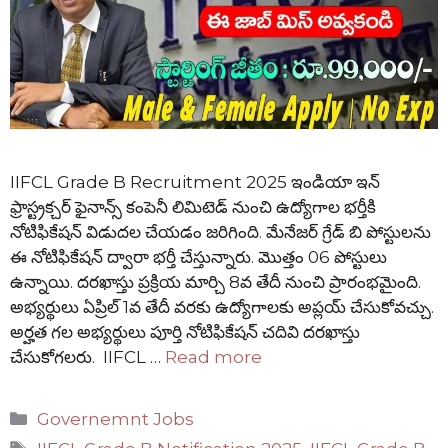
IIFCL Grade B Recruitment 2025 ఇండియా ఇన్
ఫ్రాస్ట్రక్చర్ ఫైనాన్స్ కంపెనీ లిమిటెడ్ నుంచి ఉద్యోగాల భర్తీకి
నోటిఫికేషన్ విడుదల చేయడం జరిగింది. మేనేజర్ గ్రేడ్ బి పోస్టులను
ఈ నోటిఫికేషన్ ద్వారా భర్తీ చేస్తున్నారు. మొత్తం 06 పోస్టులు
ఉన్నాయి. దరఖాస్తు ప్రక్రియ మార్చి 8వ తేదీ నుంచి ప్రారంభమైంది.
అభ్యర్థులు ఏప్రిల్ 1వ తేదీ వరకు ఉద్యోగాలకు అప్లయ్ చేసుకోవచ్చు.
అర్హత గల అభ్యర్థులు పూర్తి నోటిఫికేషన్ చదివి దరఖాస్తు
చేసుకోగలరు. IIFCL …
Read more
Categories
Governemnt Jobs
Tags