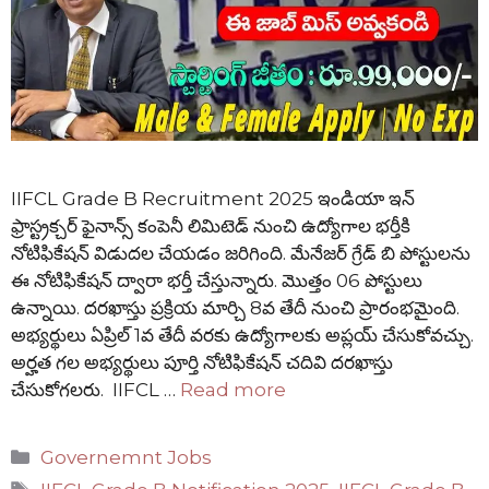
IIFCL Grade B Recruitment 2025 ఇండియా ఇన్
ఫ్రాస్ట్రక్చర్ ఫైనాన్స్ కంపెనీ లిమిటెడ్ నుంచి ఉద్యోగాల భర్తీకి
నోటిఫికేషన్ విడుదల చేయడం జరిగింది. మేనేజర్ గ్రేడ్ బి పోస్టులను
ఈ నోటిఫికేషన్ ద్వారా భర్తీ చేస్తున్నారు. మొత్తం 06 పోస్టులు
ఉన్నాయి. దరఖాస్తు ప్రక్రియ మార్చి 8వ తేదీ నుంచి ప్రారంభమైంది.
అభ్యర్థులు ఏప్రిల్ 1వ తేదీ వరకు ఉద్యోగాలకు అప్లయ్ చేసుకోవచ్చు.
అర్హత గల అభ్యర్థులు పూర్తి నోటిఫికేషన్ చదివి దరఖాస్తు
చేసుకోగలరు. IIFCL …
Read more
Categories
Governemnt Jobs
Tags