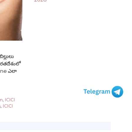
ిల్లులు
ారతదేశంలో
ine ఎలా
on
,
ICICI
s
,
ICICI