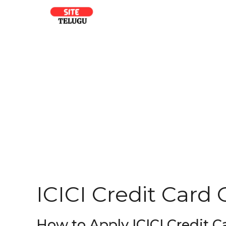
Skip
to
content
ICICI Credit Card 
How to Apply ICICI Credit C