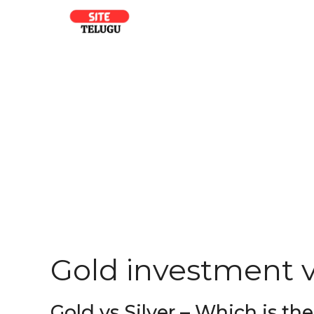
Skip
to
content
Gold investment v
Gold vs Silver – Which is th