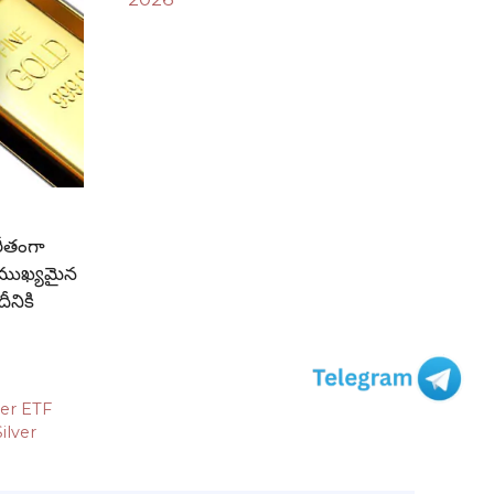
రీతంగా
క ముఖ్యమైన
ీనికి
ver ETF
ilver