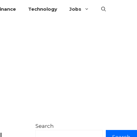
inance
Technology
Jobs
Search
|