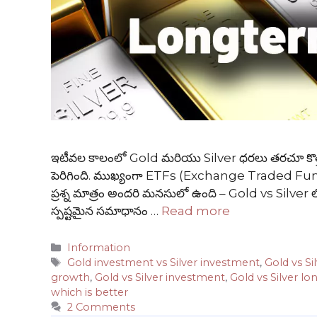
ఇటీవల కాలంలో Gold మరియు Silver ధరలు తరచూ కొత్త రికార
పెరిగింది. ముఖ్యంగా ETFs (Exchange Traded Funds) ల
ప్రశ్న మాత్రం అందరి మనసులో ఉంది – Gold vs Silver లో దీర
స్పష్టమైన సమాధానం …
Read more
Categories
Information
Tags
Gold investment vs Silver investment
,
Gold vs Si
growth
,
Gold vs Silver investment
,
Gold vs Silver l
which is better
2 Comments