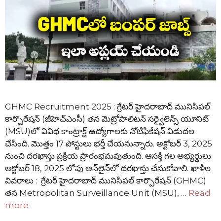
GHMC Recruitment 2025 : గ్రేటర్ హైదరాబాద్ మునిసిపల్
కార్పొరేషన్ (జీహెచ్‌ఎంసీ) తన మెట్రోపాలిటన్ సర్వైలెన్స్ యూనిట్
(MSU)లో వివిధ కాంట్రాక్ట్ ఉద్యోగాలకు నోటిఫికేషన్ విడుదల
చేసింది. మొత్తం 17 పోస్టులు భర్తీ చేయనున్నారు. అక్టోబర్ 3, 2025
నుంచి దరఖాస్తు ప్రక్రియ ప్రారంభమవుతుంది. ఆసక్తి గల అభ్యర్థులు
అక్టోబర్ 18, 2025 లోపు ఆన్‌లైన్‌లో దరఖాస్తు చేసుకోవాలి. ఖాళీల
వివరాలు : గ్రేటర్ హైదరాబాద్ మునిసిపల్ కార్పొరేషన్ (GHMC)
తన Metropolitan Surveillance Unit (MSU), …
Read
more