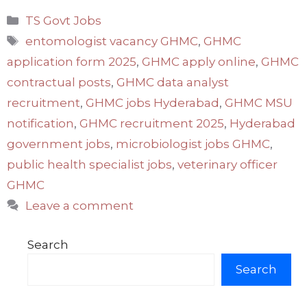
Categories
TS Govt Jobs
Tags
entomologist vacancy GHMC
,
GHMC
application form 2025
,
GHMC apply online
,
GHMC
contractual posts
,
GHMC data analyst
recruitment
,
GHMC jobs Hyderabad
,
GHMC MSU
notification
,
GHMC recruitment 2025
,
Hyderabad
government jobs
,
microbiologist jobs GHMC
,
public health specialist jobs
,
veterinary officer
GHMC
Leave a comment
Search
Search