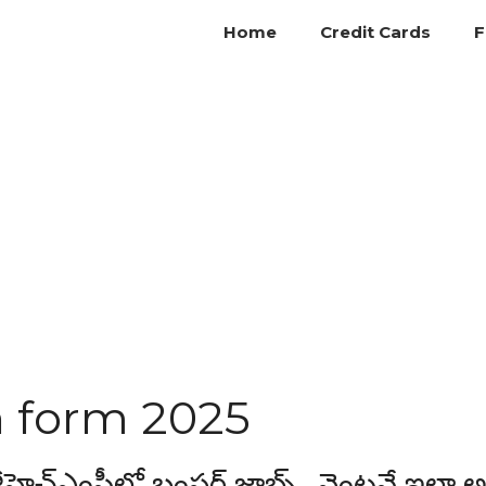
Home
Credit Cards
F
 form 2025
్ఎంసీలో బంపర్ జాబ్స్.. వెంటనే ఇలా అ