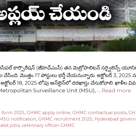
 కార్పొరేషన్ (జీహెచ్‌ఎంసీ) తన మెట్రోపాలిటన్ సర్వైలెన్స్ యూని
 చేసింది. మొత్తం 17 పోస్టులు భర్తీ చేయనున్నారు. అక్టోబర్ 3, 2025 
 అక్టోబర్ 18, 2025 లోపు ఆన్‌లైన్‌లో దరఖాస్తు చేసుకోవాలి. ఖాళీల వి
తన Metropolitan Surveillance Unit (MSU), …
Read more
 form 2025
,
GHMC apply online
,
GHMC contractual posts
,
GH
SU notification
,
GHMC recruitment 2025
,
Hyderabad gover
alist jobs
,
veterinary officer GHMC