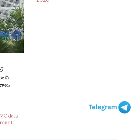
ట్
నుంచి
వరాలు :
MC data
nment