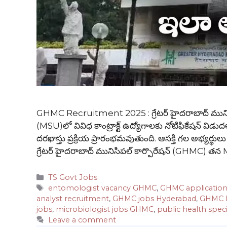
GHMC Recruitment 2025 : గ్రేటర్ హైదరాబాద్ మునిసిపల్
(MSU)లో వివిధ కాంట్రాక్ట్ ఉద్యోగాలకు నోటిఫికేషన్ విడుదల
దరఖాస్తు ప్రక్రియ ప్రారంభమవుతుంది. ఆసక్తి గల అభ్యర్థులు
గ్రేటర్ హైదరాబాద్ మునిసిపల్ కార్పొరేషన్ (GHMC) 
Categories
TS Govt Jobs
Tags
entomologist vacancy GHMC
,
GHMC application
analyst recruitment
,
GHMC jobs Hyderabad
,
GHMC M
jobs
,
microbiologist jobs GHMC
,
public health speci
Leave a comment