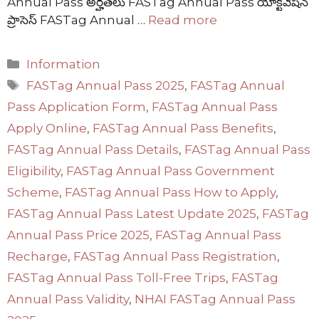
Annual Pass అర్హతలు FASTag Annual Pass యాక్టివేషన్
ప్రాసెస్ FASTag Annual …
Read more
Categories
Information
Tags
FASTag Annual Pass 2025
,
FASTag Annual
Pass Application Form
,
FASTag Annual Pass
Apply Online
,
FASTag Annual Pass Benefits
,
FASTag Annual Pass Details
,
FASTag Annual Pass
Eligibility
,
FASTag Annual Pass Government
Scheme
,
FASTag Annual Pass How to Apply
,
FASTag Annual Pass Latest Update 2025
,
FASTag
Annual Pass Price 2025
,
FASTag Annual Pass
Recharge
,
FASTag Annual Pass Registration
,
FASTag Annual Pass Toll-Free Trips
,
FASTag
Annual Pass Validity
,
NHAI FASTag Annual Pass