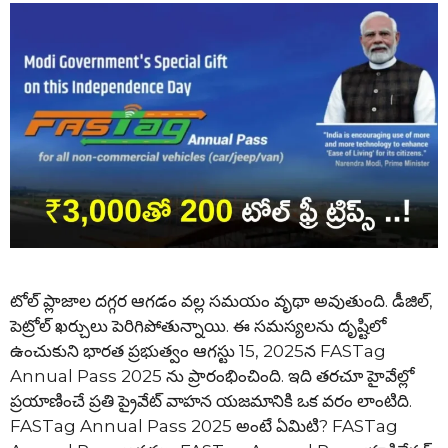
టోల్ ప్లాజాల దగ్గర ఆగడం వల్ల సమయం వృథా అవుతుంది. డీజిల్,
పెట్రోల్ ఖర్చులు పెరిగిపోతున్నాయి. ఈ సమస్యలను దృష్టిలో
ఉంచుకుని భారత ప్రభుత్వం ఆగస్టు 15, 2025న FASTag
Annual Pass 2025 ను ప్రారంభించింది. ఇది తరచూ హైవేల్లో
ప్రయాణించే ప్రతి ప్రైవేట్ వాహన యజమానికి ఒక వరం లాంటిది.
FASTag Annual Pass 2025 అంటే ఏమిటి? FASTag