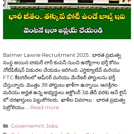
Balmer Lawrie Recruitment 2025 : భారత ప్రభుత్వ
సంస్థ అయిన బామర్ లారీ కంపెనీ నుంచి ఉద్యోగాల భర్తీ కోసం
నోటిఫికేషన్ విడుదల చేయడం జరిగింది. ఎగ్జిక్యూటివ్ మరియు
FTC కేటగిరీలలో ఆఫీసర్ మరియు మేనేజర్ పోస్టులను భర్తీ
చేస్తున్నారు. మొత్తం 38 పోస్టులు ఖాళీగా ఉన్నాయి. ఆసక్తిగల
మరియు అర్హత ఉన్న అభ్యర్థులు ఆక్టోబర్ 3వ తేదీ వరకు ఆన్ లైన్
లో దరఖాస్తులు పెట్టుకోగలరు. ఖాళీల వివరాలు : భారత ప్రభుత్వ
పెట్రోలియం …
Read more
Categories
Governemnt Jobs
Tags