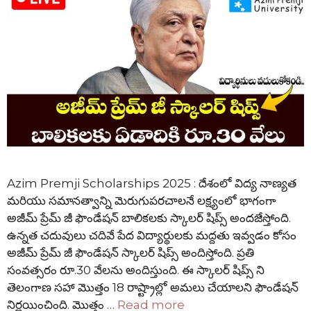
Azim Premji Scholarships 2025 : దేశంలో విద్య నాణ్యత
మరియు సమానత్వాన్ని మెరుగుపరచాలనే లక్ష్యంలో భాగంగా
అజీమ్ ప్రేమ్ జీ ఫౌండేషన్ బాలికలకు స్కాలర్ షిప్స్ అందజేస్తోంది.
ఉన్నత చదువులు చదివే పేద విద్యార్థులకు మద్దతు ఇవ్వడం కోసం
అజీమ్ ప్రేమ్ జీ ఫౌండేషన్ స్కాలర్ షిప్స్ అందిస్తోంది. ప్రతి
సంవత్సరం రూ.30 వేలను అందిస్తుంది. ఈ స్కాలర్ షిప్స్ ని
తెలంగాణ సహా మొత్తం 18 రాష్ట్రాల్లో అమలు చేయాలని ఫౌండేషన్
నిర్ణయించింది. మొత్తం …
Read more