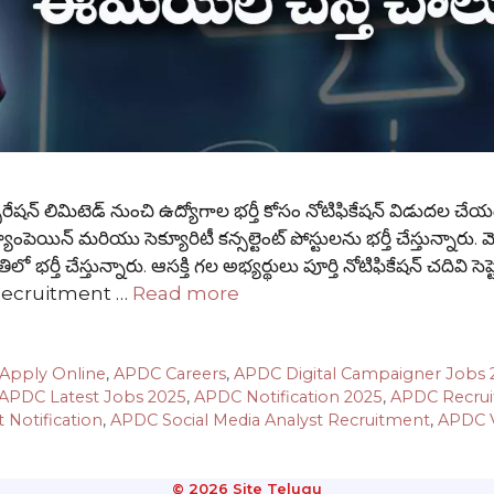
ేషన్ లిమిటెడ్ నుంచి ఉద్యోగాల భర్తీ కోసం నోటిఫికేషన్ విడుదల చే
ాంపెయిన్ మరియు సెక్యూరిటీ కన్సల్టెంట్ పోస్టులను భర్తీ చేస్తున్నారు. మ
ో భర్తీ చేస్తున్నారు. ఆసక్తి గల అభ్యర్థులు పూర్తి నోటిఫికేషన్ చదివి సె
C Recruitment …
Read more
Apply Online
,
APDC Careers
,
APDC Digital Campaigner Jobs 
APDC Latest Jobs 2025
,
APDC Notification 2025
,
APDC Recru
 Notification
,
APDC Social Media Analyst Recruitment
,
APDC 
© 2026 Site Telugu