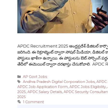
APDC Recruitment 2025 ఆంధ్రప్రదేశ్ డిజిటల్ కార్పొర
జరిగింది. ఈ రిక్రూట్మెంట్ ద్వారా సోషల్ మీడియా, డిజిటల్ క్య
పోస్టులు ఖాళీగా ఉన్నాయి. ఈ పోస్టులను ఔట్ సోర్సింగ్ పద్ధతిల
తేదీలో ఈమెయిల్ ద్వారా దరఖాస్తు చేసుకోవాలి. APD
Categories
AP Govt Jobs
Tags
Andhra Pradesh Digital Corporation Jobs
,
APDC 
APDC Job Application Form
,
APDC Jobs Eligibility
,
2025
,
APDC Salary Details
,
APDC Security Consultant
2025
1 Comment