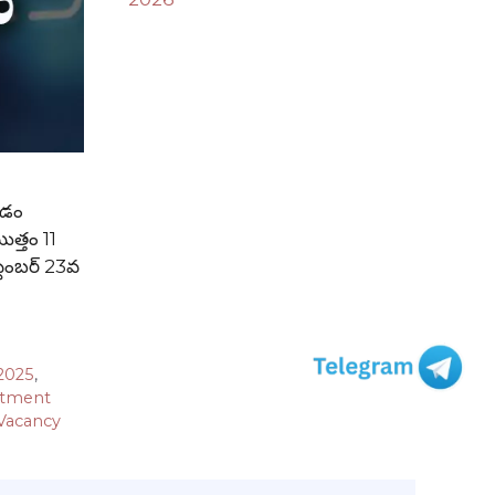
యడం
ొత్తం 11
ప్టెంబర్ 23వ
2025
,
itment
Vacancy