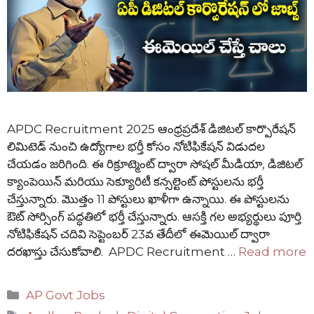
APDC Recruitment 2025 ఆంధ్రప్రదేశ్ డిజిటల్ కార్పొరేషన్
లిమిటెడ్ నుంచి ఉద్యోగాల భర్తీ కోసం నోటిఫికేషన్ విడుదల
చేయడం జరిగింది. ఈ రిక్రూట్మెంట్ ద్వారా సోషల్ మీడియా, డిజిటల్
క్యాంపెయిన్ మరియు సెక్యూరిటీ కన్సల్టెంట్ పోస్టులను భర్తీ
చేస్తున్నారు. మొత్తం 11 పోస్టులు ఖాళీగా ఉన్నాయి. ఈ పోస్టులను
ఔట్ సోర్సింగ్ పద్ధతిలో భర్తీ చేస్తున్నారు. ఆసక్తి గల అభ్యర్థులు పూర్తి
నోటిఫికేషన్ చదివి సెప్టెంబర్ 23వ తేదీలో ఈమెయిల్ ద్వారా
దరఖాస్తు చేసుకోవాలి. APDC Recruitment …
Read more
Categories
AP Govt Jobs
Tags