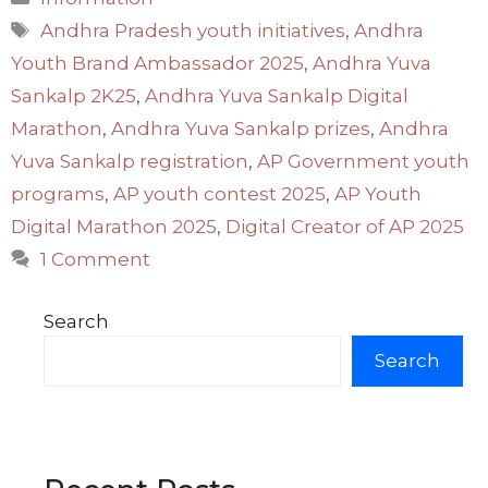
Tags
Andhra Pradesh youth initiatives
,
Andhra
Youth Brand Ambassador 2025
,
Andhra Yuva
Sankalp 2K25
,
Andhra Yuva Sankalp Digital
Marathon
,
Andhra Yuva Sankalp prizes
,
Andhra
Yuva Sankalp registration
,
AP Government youth
programs
,
AP youth contest 2025
,
AP Youth
Digital Marathon 2025
,
Digital Creator of AP 2025
1 Comment
Search
Search