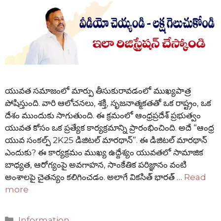
యువత సమాజంలో మార్పు తీసుకురావడంలో ముఖ్యపాత్ర
పోషిస్తుంది. వారి ఆలోచనలు, శక్తి, సృజనాత్మకతతో ఒక రాష్ట్రం, ఒక
దేశం ముందుకు సాగుతుంది. ఈ క్రమంలో ఆంధ్రప్రదేశ్ ప్రభుత్వం
యువత కోసం ఒక ప్రత్యేక కార్యక్రమాన్ని ప్రారంభించింది. అదే “ఆంధ్ర
యువ సంకల్ప్‌ 2K25 డిజిటల్ మారథాన్”. ఈ డిజిటల్ మారథాన్
ఎందుకు? ఈ కార్యక్రమం ముఖ్య ఉద్దేశ్యం యువతలో సామాజిక
బాధ్యత, ఆరోగ్యంపై అవగాహన, సాంకేతిక పరిజ్ఞానం వంటి
అంశాలపై చైతన్యం కలిగించడం. అలాగే వికసిత్ భారత్ …
Read
more
Categories
Information