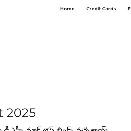
Home
Credit Cards
F
t 2025
్సీ మాక్ టెస్ట్ లింక్స్ వచ్చేశాయ్..