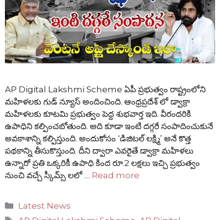
AP Digital Lakshmi Scheme ఏపీ ప్రభుత్వం రాష్ట్రంలోని
మహిళలకు గుడ్ న్యూస్ అందించింది. ఆంధ్రప్రదేశ్ లో డ్వాక్రా
మహిళలకు కూటమి ప్రభుత్వం పెద్ద శుభవార్త ఇది. వీరందరికి
ఉపాధిని కల్పించబోతుంది. అది కూడా ఇంటి దగ్గరే సంపాదించుకునే
అవకాశాన్ని కల్పిస్తుంది. అందుకోసం ‘డిజిటల్ లక్ష్మి’ అనే కొత్త
పథకాన్ని తీసుకొస్తుంది. దీని ద్వారా ఎవరైతే డ్వాక్రా మహిళలు
ఉన్నారో ప్రతి ఒక్కరికీ ఉపాధి కింద రూ.2 లక్షలు ఇచ్చి ప్రభుత్వం
నుంచి వచ్చే స్కీమ్స్ లలో …
Read more
Categories
Latest News
Tags