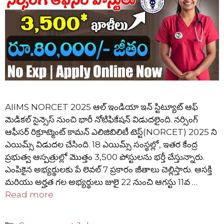
AIIMS NORCET 2025 ఆల్ ఇండియా ఇన్ స్టిట్యూట్ ఆఫ్
మెడికల్ సైన్సెస్ నుంచి భారీ నోటిఫికేషన్ విడుదలైంది. నర్సింగ్
ఆఫీసర్ రిక్రూట్మెంట్ కామన్ ఎలిజిబిలిటీ టెస్ట్(NORCET) 2025 ని
ఎయిమ్స్ విడుదల చేసింది. 18 ఎయిమ్స్ సంస్థల్లో, ఇతర కేంద్ర
ప్రభుత్వ ఆస్పత్రుల్లో మొత్తం 3,500 పోస్టులను భర్తీ చేస్తున్నారు.
ఎంపికైన అభ్యర్థులకు పే లెవల్ 7 ప్రకారం జీతాలు చెల్లిస్తారు. ఆసక్తి
మరియు అర్హత గల అభ్యర్థులు జులై 22 నుంచి ఆగస్టు 11వ …
Read more
Categories