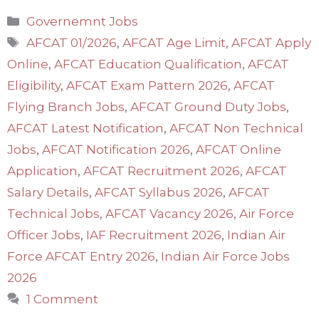
Categories
Governemnt Jobs
Tags
AFCAT 01/2026
,
AFCAT Age Limit
,
AFCAT Apply
Online
,
AFCAT Education Qualification
,
AFCAT
Eligibility
,
AFCAT Exam Pattern 2026
,
AFCAT
Flying Branch Jobs
,
AFCAT Ground Duty Jobs
,
AFCAT Latest Notification
,
AFCAT Non Technical
Jobs
,
AFCAT Notification 2026
,
AFCAT Online
Application
,
AFCAT Recruitment 2026
,
AFCAT
Salary Details
,
AFCAT Syllabus 2026
,
AFCAT
Technical Jobs
,
AFCAT Vacancy 2026
,
Air Force
Officer Jobs
,
IAF Recruitment 2026
,
Indian Air
Force AFCAT Entry 2026
,
Indian Air Force Jobs
2026
1 Comment