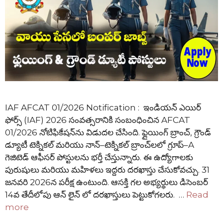
IAF AFCAT 01/2026 Notification : ఇండియన్ ఎయిర్
ఫోర్స్ (IAF) 2026 సంవత్సరానికి సంబంధించిన AFCAT
01/2026 నోటిఫికేషన్‌ను విడుదల చేసింది. ఫ్లైయింగ్ బ్రాంచ్, గ్రౌండ్
డ్యూటీ టెక్నికల్ మరియు నాన్–టెక్నికల్ బ్రాంచ్‌లలో గ్రూప్–A
గెజిటెడ్ ఆఫీసర్ పోస్టులను భర్తీ చేస్తున్నారు. ఈ ఉద్యోగాలకు
పురుషులు మరియు మహిళలు ఇద్దరు దరఖాస్తు చేసుకోవచ్చు. 31
జనవరి 2026న పరీక్ష ఉంటుంది. ఆసక్తి గల అభ్యర్థులు డిసెంబర్
14వ తేదీలోపు ఆన్ లైన్ లో దరఖాస్తులు పెట్టుకోగలరు. …
Read
more