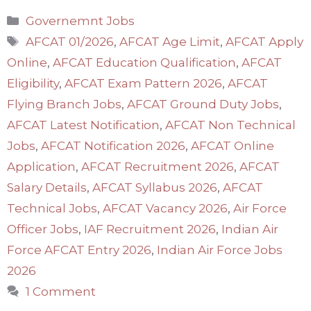
Categories
Governemnt Jobs
Tags
AFCAT 01/2026
,
AFCAT Age Limit
,
AFCAT Apply
Online
,
AFCAT Education Qualification
,
AFCAT
Eligibility
,
AFCAT Exam Pattern 2026
,
AFCAT
Flying Branch Jobs
,
AFCAT Ground Duty Jobs
,
AFCAT Latest Notification
,
AFCAT Non Technical
Jobs
,
AFCAT Notification 2026
,
AFCAT Online
Application
,
AFCAT Recruitment 2026
,
AFCAT
Salary Details
,
AFCAT Syllabus 2026
,
AFCAT
Technical Jobs
,
AFCAT Vacancy 2026
,
Air Force
Officer Jobs
,
IAF Recruitment 2026
,
Indian Air
Force AFCAT Entry 2026
,
Indian Air Force Jobs
2026
1 Comment