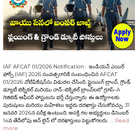
IAF AFCAT 01/2026 Notification : ఇండియన్ ఎయిర్
ఫోర్స్ (IAF) 2026 సంవత్సరానికి సంబంధించిన AFCAT
01/2026 నోటిఫికేషన్‌ను విడుదల చేసింది. ఫ్లైయింగ్ బ్రాంచ్, గ్రౌండ్
డ్యూటీ టెక్నికల్ మరియు నాన్–టెక్నికల్ బ్రాంచ్‌లలో గ్రూప్–A
గెజిటెడ్ ఆఫీసర్ పోస్టులను భర్తీ చేస్తున్నారు. ఈ ఉద్యోగాలకు
పురుషులు మరియు మహిళలు ఇద్దరు దరఖాస్తు చేసుకోవచ్చు. 31
జనవరి 2026న పరీక్ష ఉంటుంది. ఆసక్తి గల అభ్యర్థులు డిసెంబర్
14వ తేదీలోపు ఆన్ లైన్ లో దరఖాస్తులు పెట్టుకోగలరు. …
Read
more