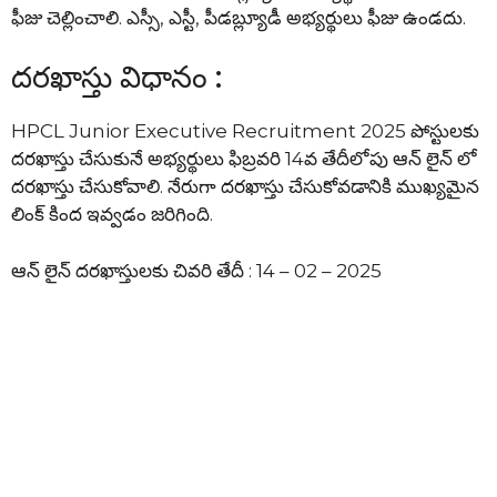
ఫీజు చెల్లించాలి. ఎస్సీ, ఎస్టీ, పీడబ్ల్యూడీ అభ్యర్థులు ఫీజు ఉండదు.
దరఖాస్తు విధానం :
HPCL Junior Executive Recruitment 2025 పోస్టులకు
దరఖాస్తు చేసుకునే అభ్యర్థులు ఫిబ్రవరి 14వ తేదీలోపు ఆన్ లైన్ లో
దరఖాస్తు చేసుకోవాలి. నేరుగా దరఖాస్తు చేసుకోవడానికి ముఖ్యమైన
లింక్ కింద ఇవ్వడం జరిగింది.
ఆన్ లైన్ దరఖాస్తులకు చివరి తేదీ : 14 – 02 – 2025