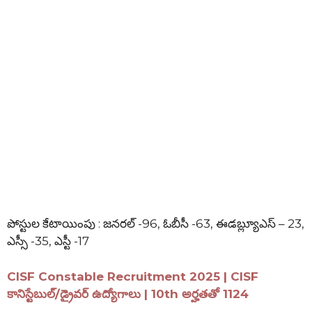
పోస్టుల కేటాయింపు : జనరల్ -96, ఓబీసీ -63, ఈడబ్ల్యూఎస్ – 23,
ఎస్సీ -35, ఎస్టీ -17
CISF Constable Recruitment 2025 | CISF
కానిస్టేబుల్/డ్రైవర్ ఉద్యోగాలు | 10th అర్హతతో 1124