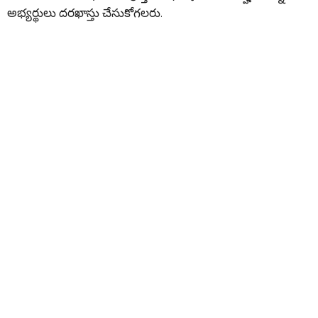
అభ్యర్థులు దరఖాస్తు చేసుకోగలరు.