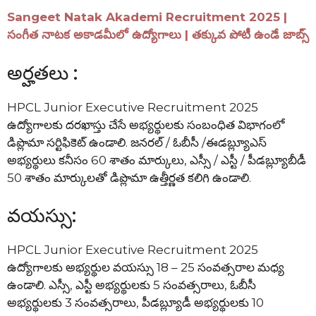
Sangeet Natak Akademi Recruitment 2025 |
సంగీత నాటక అకాడమీలో ఉద్యోగాలు | తక్కువ పోటీ ఉండే జాబ్స్
అర్హతలు :
HPCL Junior Executive Recruitment 2025
ఉద్యోగాలకు దరఖాస్తు చేసే అభ్యర్థులకు సంబంధిత విభాగంలో
డిప్లొమా సర్టిఫికెట్ ఉండాలి. జనరల్ / ఓబీసీ /ఈడబ్ల్యూఎస్
అభ్యర్థులు కనీసం 60 శాతం మార్కులు, ఎస్సీ / ఎస్టీ / పీడబ్ల్యూబీడీ
50 శాతం మార్కులతో డిప్లొమా ఉత్తీర్ణత కలిగి ఉండాలి.
వయస్సు:
HPCL Junior Executive Recruitment 2025
ఉద్యోగాలకు అభ్యర్థుల వయస్సు 18 – 25 సంవత్సరాల మధ్య
ఉండాలి. ఎస్సీ, ఎస్టీ అభ్యర్థులకు 5 సంవత్సరాలు, ఓబీసీ
అభ్యర్థులకు 3 సంవత్సరాలు, పీడబ్ల్యూడీ అభ్యర్థులకు 10