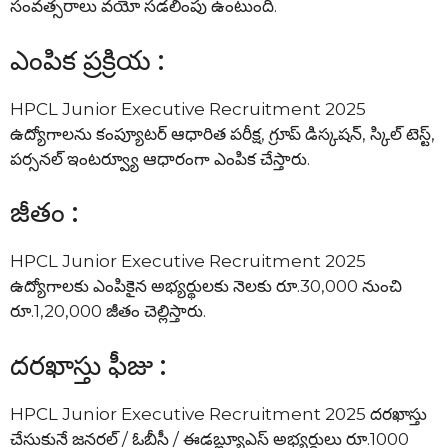
సంవత్సరాలు వయో సడలింపు ఉంటుంది.
ఎంపిక ప్రక్రియ :
HPCL Junior Executive Recruitment 2025
ఉద్యోగాలను కంప్యూటర్ ఆధారిత పరీక్ష, గ్రూప్ డిస్కషన్, స్కిల్ టెస్ట్,
పర్సనల్ ఇంటర్వ్యూ ఆధారంగా ఎంపిక చేస్తారు.
జీతం :
HPCL Junior Executive Recruitment 2025
ఉద్యోగాలకు ఎంపికైన అభ్యర్థులకు నెలకు రూ.30,000 నుంచి
రూ.1,20,000 జీతం చెల్లిస్తారు.
దరఖాస్తు ఫీజు :
HPCL Junior Executive Recruitment 2025 దరఖాస్తు
చేసుకునే జనరల్ / ఓబీసీ / ఈడబ్ల్యూఎస్ అభ్యర్థులు రూ.1000