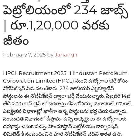
పెట్రోలియంలో 234 జాబ్స్
| రూ.1,20,000 వరకు
జీతం
February 7, 2025
by
Jahangir
HPCL Recruitment 2025 : Hindustan Petroleum
Corporation Limited(HPCL) నుంచి ఉద్యోగాల భర్తీ కోసం
నోటిఫికేషన్ విడుదల చేశారు. 234 జూనియర్ ఎగ్జిక్యూటివ్
పోస్టులను ఈ నోటిఫికేషన్ ద్వారా భర్తీ చేయనున్నారు. ఫిబ్రవరి 14వ
తేదీ వరకు ఆన్ లైన్ లో దరఖాస్తు చేసుకోవచ్చు. మెకానికల్, కెమికల్,
ఎలక్ట్రికల్ విభాగాల్లో ఖాళీగా ఉన్న పోస్టులను భర్త చేయనున్నారు.
సంబంధిత విభాగంలో డిప్లొమా ఉన్న అభ్యర్థులు ఈ ఉద్యోగాలకు
దరఖాస్తు చేసుకోవచ్చు. హిందూస్తాన్ పెట్రోలియం కార్పొరేషన్
లిమిటెడ్ కి సంబంధించిన పూర్తి నోటిఫికేషన్ చదివి అర్హత ఉన్న