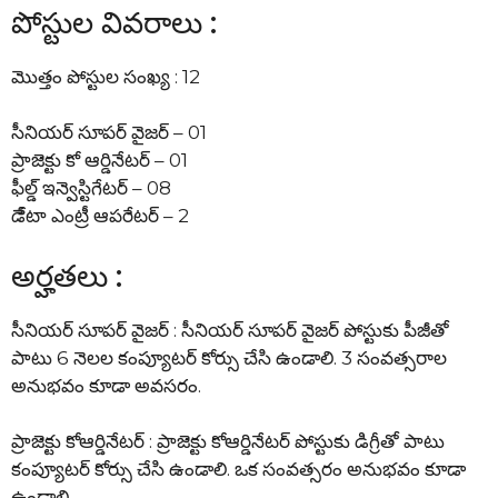
పోస్టుల వివరాలు :
మొత్తం పోస్టుల సంఖ్య : 12
సీనియర్ సూపర్ వైజర్ – 01
ప్రాజెక్టు కో ఆర్డినేటర్ – 01
ఫీల్డ్ ఇన్వెస్టిగేటర్ – 08
డేేటా ఎంట్రీ ఆపరేటర్ – 2
అర్హతలు :
సీనియర్ సూపర్ వైజర్ : సీనియర్ సూపర్ వైజర్ పోస్టుకు పీజీతో
పాటు 6 నెలల కంప్యూటర్ కోర్సు చేసి ఉండాలి. 3 సంవత్సరాల
అనుభవం కూడా అవసరం.
ప్రాజెక్టు కోఆర్డినేటర్ : ప్రాజెక్టు కోఆర్డినేటర్ పోస్టుకు డిగ్రీతో పాటు
కంప్యూటర్ కోర్సు చేసి ఉండాలి. ఒక సంవత్సరం అనుభవం కూడా
ఉండాలి.