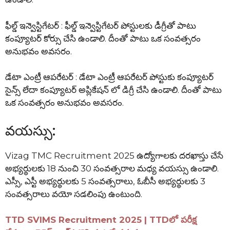
ఫీల్డ్ ఇన్వెస్టిగేటర్ : ఫీల్డ్ ఇన్వెస్టిగేటర్ పోస్టులకు డీగ్రీతో పాటు
కంప్యూటర్ కోర్సు చేసి ఉండాలి. దీంతో పాటు ఒక సంవత్సరం
అనుభవం అవసరం.
డేటా ఎంట్రీ ఆపరేటర్ : డేటా ఎంట్రీ ఆపరేటర్ పోస్టుకు కంప్యూటర్
సైన్స్ లేదా కంప్యూటర్ అప్లికేషన్ లో డిగ్రీ చేసి ఉండాలి. దీంతో పాటు
ఒక సంవత్సరం అనుభవం అవసరం.
వయస్సు:
Vizag TMC Recruitment 2025 ఉద్యోగాలకు దరఖాస్తు చేసే
అభ్యర్థులకు 18 నుంచి 30 సంవత్సరాల మధ్య వయస్సు ఉండాలి.
ఎస్సీ, ఎస్టీ అభ్యర్థులకు 5 సంవత్సరాలు, ఓబీసీ అభ్యర్థులకు 3
సంవత్సరాలు వయో సడలింపు ఉంటుంది.
TTD SVIMS Recruitment 2025 | TTDలో పరీక్ష