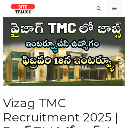
Skip
Men
to
content
Vizag TMC
Recruitment 2025 |