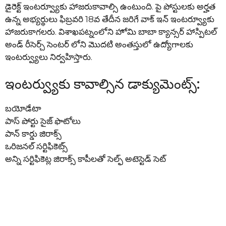
డైరెక్ట్ ఇంటర్వ్యూకు హాజరుకావాల్సి ఉంటుంది. పై పోస్టులకు అర్హత
ఉన్న అభ్యర్థులు ఫిబ్రవరి 18వ తేదీన జరిగే వాక్ ఇన్ ఇంటర్వ్యూకు
హాజరుకాగలరు. విశాఖపట్నంలోని హోమి బాబా క్యాన్సర్ హాస్పిటల్
అండ్ రీసెర్చ్ సెంటర్ లోని మొదటి అంతస్తులో ఉద్యోగాలకు
ఇంటర్వ్యులు నిర్వహిస్తారు.
ఇంటర్వ్యుకు కావాల్సిన డాక్యుమెంట్స్:
బయోడేటా
పాస్ పోర్టు సైజ్ ఫొటోలు
పాన్ కార్డు జిరాక్స్
ఒరిజనల్ సర్టిఫికెట్స్
అన్ని సర్టిఫికెట్ల జిరాక్స్ కాపీలతో సెల్ఫ్ అటెస్టెడ్ సెట్