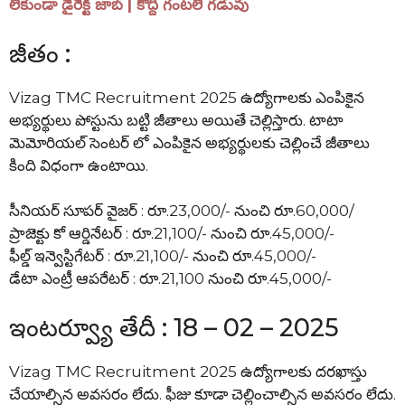
లేకుండా డైరెక్ట్ జాబ్ | కొద్ది గంటలే గడువు
జీతం :
Vizag TMC Recruitment 2025 ఉద్యోగాలకు ఎంపికైన
అభ్యర్థులు పోస్టును బట్టి జీతాలు అయితే చెల్లిస్తారు. టాటా
మెమోరియల్ సెంటర్ లో ఎంపికైన అభ్యర్థులకు చెల్లించే జీతాలు
కింది విధంగా ఉంటాయి.
సీనియర్ సూపర్ వైజర్ : రూ.23,000/- నుంచి రూ.60,000/
ప్రాజెక్టు కో ఆర్డినేటర్ : రూ.21,100/- నుంచి రూ.45,000/-
ఫీల్డ్ ఇన్వెస్టిగేటర్ : రూ.21,100/- నుంచి రూ.45,000/-
డేటా ఎంట్రీ ఆపరేటర్ : రూ.21,100 నుంచి రూ.45,000/-
ఇంటర్వ్యూ తేదీ : 18 – 02 – 2025
Vizag TMC Recruitment 2025 ఉద్యోగాలకు దరఖాస్తు
చేయాల్సిన అవసరం లేదు. ఫీజు కూడా చెల్లించాల్సిన అవసరం లేదు.