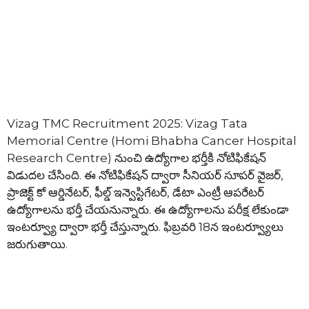
Vizag TMC Recruitment 2025: Vizag Tata
Memorial Centre (Homi Bhabha Cancer Hospital
Research Centre) నుంచి ఉద్యోగాల భర్తీకి నోటిఫికేషన్
విడుదల చేసింది. ఈ నోటిఫికేషన్ ద్వారా సీనియర్ సూపర్ వైజర్,
ప్రాజెక్ట్ కో ఆర్డినేటర్, ఫీల్డ్ ఇన్వెస్టిగేటర్, డేటా ఎంట్రీ ఆపరేటర్
ఉద్యోగాలను భర్తీ చేయనున్నారు. ఈ ఉద్యోగాలను పరీక్ష లేకుండా
ఇంటర్వ్యూ ద్వారా భర్తీ చేస్తున్నారు. ఫిబ్రవరి 18న ఇంటర్వ్యూలు
జరుగుతాయి.