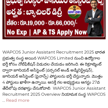
WAPCOS Junior Assistant Recruitment 2025 భారత
ప్రభుత్వ సంస్థ అయిన WAPCOS Limited నుంచి ఉద్యోగాల
భర్తీ కోసం నోటిఫికేషన్ విడుదల చేయడం జరిగింది. ఈ రిక్రూట్మెంట్
ద్వారా జూనియర్ అసిస్టెంట్ (పర్సనల్ అండ్ అడ్మినిస్ట్రేషన్),
జూనియర్ అసిస్టెంట్ (ఫైనాన్స్) పోస్టులను భర్తీ చేస్తున్నారు. మొత్తం
4 పోస్టులు ఖాళీగా ఉన్నాయి. ఆసక్తి గల అభ్యర్థులు ఆగస్టు 27వ
తేదీలోపు దరఖాస్తు చేసుకోవాలి. WAPCOS Junior Assistant
Recruitment 2025 Overview నియామక సంస్థ WAPCOS
…
Read more