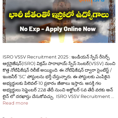
ISRO VSSV Recruitment 2025 : ఇండియన్ స్పేస్ రీసెర్చ్
ఆర్గనైజేషన్(ISRO) విక్రమ్ సారాభాయ్ స్పేస్ సెంటర్(VSSV) నుంచి
కొత్త నోటిఫికేషన్ రిలీజ్ అయ్యింది. ఈ నోటిఫికేషన్ ద్వారా సైంటిస్ట్ /
ఇంజనీర్ ‘SC’ పోస్టులను భర్తీ చేస్తున్నారు. ఈ పోస్టులకు ఎంపికైన
అభ్యర్థులకు పేలెవల్-10 ప్రకారం జీతాలు ఇస్తారు. ఆసక్తి గల
అభ్యర్థులు సెప్టెంబర్ 22వ తేదీ నుంచి అక్టోబర్ 6వ తేదీ వరకు ఆన్
లైన్ లో దరఖాస్తు చేసుకోవచ్చు. ISRO VSSV Recruitment …
Read more