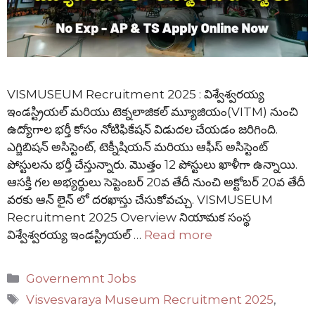
VISMUSEUM Recruitment 2025 : విశ్వేశ్వరయ్య
ఇండస్ట్రియల్ మరియు టెక్నలాజికల్ మ్యూజియం(VITM) నుంచి
ఉద్యోగాల భర్తీ కోసం నోటిఫికేషన్ విడుదల చేయడం జరిగింది.
ఎగ్జిబిషన్ అసిస్టెంట్, టెక్నీషియన్ మరియు ఆఫీస్ అసిస్టెంట్
పోస్టులను భర్తీ చేస్తున్నారు. మొత్తం 12 పోస్టులు ఖాళీగా ఉన్నాయి.
ఆసక్తి గల అభ్యర్థులు సెప్టెంబర్ 20వ తేదీ నుంచి అక్టోబర్ 20వ తేదీ
వరకు ఆన్ లైన్ లో దరఖాస్తు చేసుకోవచ్చు. VISMUSEUM
Recruitment 2025 Overview నియామక సంస్థ
విశ్వేశ్వరయ్య ఇండస్ట్రియల్ …
Read more
Categories
Governemnt Jobs
Tags
Visvesvaraya Museum Recruitment 2025
,