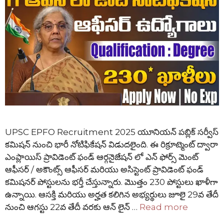
UPSC EPFO Recruitment 2025 యూనియన్ పబ్లిక్ సర్వీస్
కమిషన్ నుంచి భారీ నోటిఫికేషన్ విడుదలైంది. ఈ రిక్రూట్మెంట్ ద్వారా
ఎంప్లాయిస్ ప్రావిడెంట్ ఫండ్ ఆర్గనైజేషన్ లో ఎన్ ఫోర్స్ మెంట్
ఆఫీసర్ / అకౌంట్స్ ఆఫీసర్ మరియు అసిస్టెంట్ ప్రావిడెంట్ ఫండ్
కమిషనర్ పోస్టులను భర్తీ చేస్తున్నారు. మొత్తం 230 పోస్టులు ఖాళీగా
ఉన్నాయి. ఆసక్తి మరియు అర్హత కలిగిన అభ్యర్థులు జూలై 29వ తేదీ
నుంచి ఆగస్టు 22వ తేదీ వరకు ఆన్ లైన్ …
Read more