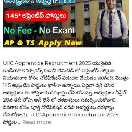
UIIC Apprentice Recruitment 2025 యునైటెడ్
ఇండియా ఇన్సూరెన్స్ కంపెనీ లిమిటెడ్ లో అప్రెంటీస్ పోస్టుల
నియామకాల కోసం నోటిఫికేషన్ విడుదల చేయడం జరిగింది. మొత్తం
145 అప్రెంటిస్ పోస్టులు ఖాళీగా ఉన్నాయి. ఏదైనా డిగ్రీ చేసిన
అభ్యర్థులు ఈ పోస్టులకు దరఖాస్తు చేసుకోవచ్చు. అభ్యర్థులు ఏప్రిల్
28వ తేదీ లోపు ఆన్ లైన్ లో దరఖాస్తులు సమర్పించుకోవాలి.
వివరాల కోసం పూర్తి నోటిఫికేషన్ చదివి అభ్యర్థులు దరఖాస్తు
చేసుకోగలరు. UIIC Apprentice Recruitment 2025
పోస్టుల …
Read more