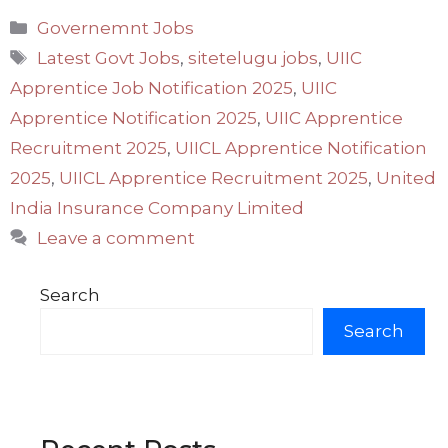
Categories
Governemnt Jobs
Tags
Latest Govt Jobs
,
sitetelugu jobs
,
UIIC
Apprentice Job Notification 2025
,
UIIC
Apprentice Notification 2025
,
UIIC Apprentice
Recruitment 2025
,
UIICL Apprentice Notification
2025
,
UIICL Apprentice Recruitment 2025
,
United
India Insurance Company Limited
Leave a comment
Search
Search