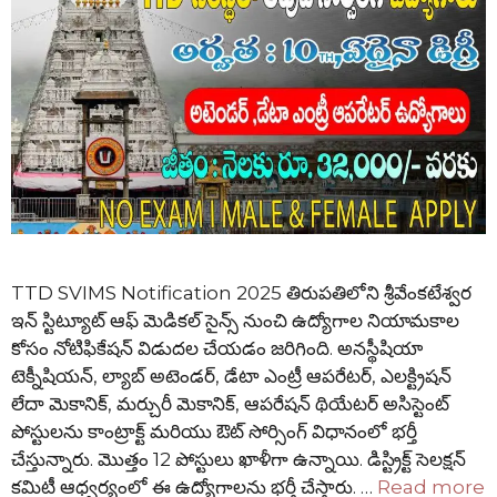
TTD SVIMS Notification 2025 తిరుపతిలోని శ్రీవేంకటేశ్వర
ఇన్ స్టిట్యూట్ ఆఫ్ మెడికల్ సైన్స్ నుంచి ఉద్యోగాల నియామకాల
కోసం నోటిఫికేషన్ విడుదల చేయడం జరిగింది. అనస్థీషియా
టెక్నీషియన్, ల్యాబ్ అటెండర్, డేటా ఎంట్రీ ఆపరేటర్, ఎలక్ట్రిషన్
లేదా మెకానిక్, మర్చురీ మెకానిక్, ఆపరేషన్ థియేటర్ అసిస్టెంట్
పోస్టులను కాంట్రాక్ట్ మరియు ఔట్ సోర్సింగ్ విధానంలో భర్తీ
చేస్తున్నారు. మొత్తం 12 పోస్టులు ఖాళీగా ఉన్నాయి. డిస్ట్రిక్ట్ సెలక్షన్
కమిటీ ఆధ్వర్యంలో ఈ ఉద్యోగాలను భర్తీ చేస్తారు. …
Read more