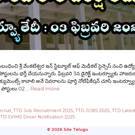
చి శ్రీ వేంకటేశ్వర ఇన్ స్టిట్యూట్ ఆఫ్ మెడికల్ సైన్సెస్ నంచి ఉద్య
పోస్టులను భర్తీ చేయనున్నారు. ఫిబ్రవరి 3న డైరెక్ట్ ఇంటర్వ్యూకు హాజరుక
ుమెంట్స్ కావాలి అనే వివరాలను పూర్తి నోటిఫికేషన్ చూసి ఇంటర్వ్యూ
 పోస్టులు 02 …
Read more
cruit
,
TTD Job Recruitment 2025
,
TTD JOBS 2025
,
TTD Lates
TD SVIMS Driver Notification 2025
© 2026 Site Telugu