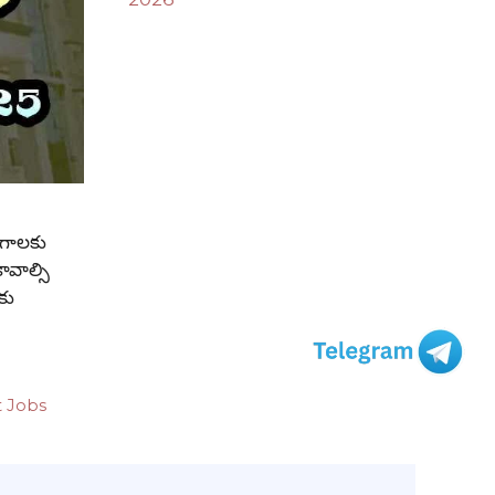
ోగాలకు
ావాల్సి
కు
t Jobs