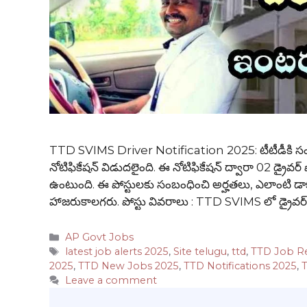
TTD SVIMS Driver Notification 2025: టీటీడీకి సంబంధిం
నోటిఫికేషన్ విడుదలైంది. ఈ నోటిఫికేషన్ ద్వారా 02 డ్రైవర్ 
ఉంటుంది. ఈ పోస్టులకు సంబంధించి అర్హతలు, ఎలాంటి డాక్య
హాజరుకాలగరు. పోస్టు వివరాలు : TTD SVIMS లో డ్రైవర్
Categories
AP Govt Jobs
Tags
latest job alerts 2025
,
Site telugu
,
ttd
,
TTD Job Re
2025
,
TTD New Jobs 2025
,
TTD Notifications 2025
,
T
Leave a comment