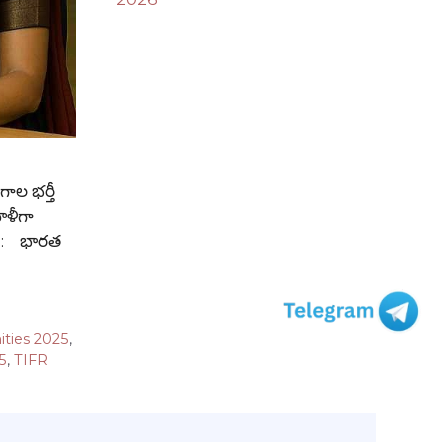
ాల భర్తీ
ఖాళీగా
లు : భారత
ties 2025
,
5
,
TIFR