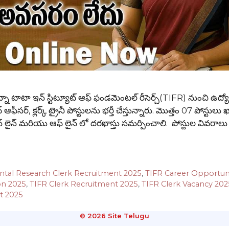
టా ఇన్ స్టిట్యూట్ ఆఫ్ ఫండమెంటల్ రీసెర్చ్(TIFR) నుంచి ఉద్యోగ
ఫీసర్, క్లర్క్ ట్రైనీ పోస్టులను భర్తీ చేస్తున్నారు. మొత్తం 07 పోస్టులు 
 ఆన్ లైన్ మరియు ఆఫ్ లైన్ లో దరఖాస్తు సమర్పించాలి. పోస్టుల వివరా
ental Research Clerk Recruitment 2025
,
TIFR Career Opportuni
on 2025
,
TIFR Clerk Recruitment 2025
,
TIFR Clerk Vacancy 202
t 2025
© 2026 Site Telugu