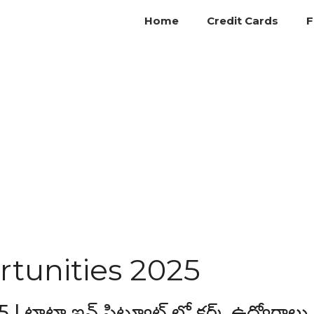
Home
Credit Cards
F
tunities 2025
టా ఇన్ స్టిట్యూట్ లో క్లర్క్ ఉద్యోగాలు