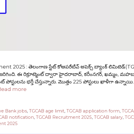
25 : తెలంగాణ స్టేట్ కోఆపరేటివ్ అపెక్స్ బ్యాంక్ లిమిటెడ్(
రిగింది. ఈ రిక్రూట్మెంట్ ద్వారా హైదరాబాద్, కరీంనగర్, ఖమ్మం, మహ
టెంట్ పోస్టులను భర్తీ చేస్తున్నారు. మొత్తం 225 పోస్టులు ఖాళీగా ఉన్నాయి
Read more
ve Bank jobs
,
TGCAB age limit
,
TGCAB application form
,
TGCA
AB notification
,
TGCAB Recruitment 2025
,
TGCAB salary
,
TGC
ent 2025