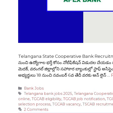
Telangana State Cooperative Bank Recruitment 20
నుంచి ఉద్యోగాల భర్తీ కోసం నోటిఫికేషన్ విడుదల చేయడం జ
మెదక్, వరంగల్ జిల్లాల్లోని సహాకార బ్యాంకుల్లో స్టాఫ్ అసిస్
అభ్యర్థులు 18 నుంచి నవంబర్ 6వ తేదీ వరకు ఆన్ లైన్ …
Categories
Bank Jobs
Tags
Telangana bank jobs 2025
,
Telangana Cooperati
online
,
TGCAB eligibility
,
TGCAB job notification
,
TGC
selection process
,
TGCAB vacancy
,
TSCAB recruitm
2 Comments