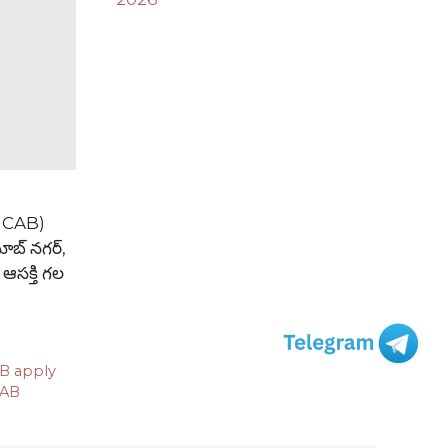
TGCAB)
బూబ్ నగర్,
. ఆసక్తి గల
B apply
AB