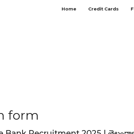
Home
Credit Cards
F
n form
e Bank Recruitment 2025 | తెలంగా