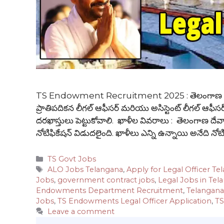
TS Endowment Recruitment 2025 : తెలంగాణ దేవాదాయ 
ప్రాతిపదికన లీగల్ ఆఫీసర్ మరియు అసిస్టెంట్ లీగల్ ఆఫీసర్ ప
దరఖాస్తులు పెట్టుకోవాలి. ఖాళీల వివరాలు : తెలంగాణ దేవ
నోటిఫికేషన్ విడుదలైంది. ఖాళీలు ఎన్ని ఉన్నాయి అనేది నోట
Categories
TS Govt Jobs
Tags
ALO Jobs Telangana
,
Apply for Legal Officer Te
Jobs
,
government contract jobs
,
Legal Jobs in Tel
Endowments Department Recruitment
,
Telangana
Jobs
,
TS Endowments Legal Officer Application
,
TS
Leave a comment