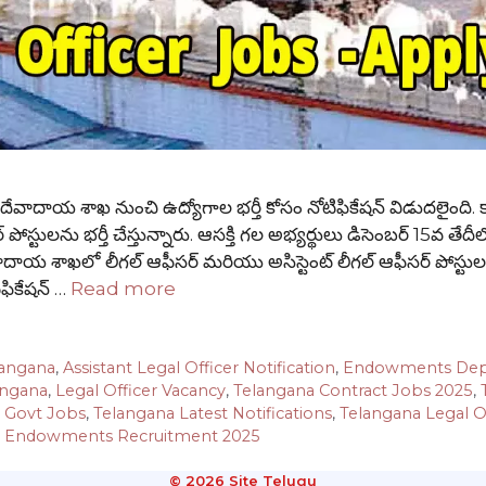
శాఖ నుంచి ఉద్యోగాల భర్తీ కోసం నోటిఫికేషన్ విడుదలైంది. కాంట్
ోస్టులను భర్తీ చేస్తున్నారు. ఆసక్తి గల అభ్యర్థులు డిసెంబర్ 15వ తేదీ
ాదాయ శాఖలో లీగల్ ఆఫీసర్ మరియు అసిస్టెంట్ లీగల్ ఆఫీసర్ పోస్టుల 
ిఫికేషన్ …
Read more
langana
,
Assistant Legal Officer Notification
,
Endowments Dep
angana
,
Legal Officer Vacancy
,
Telangana Contract Jobs 2025
,
 Govt Jobs
,
Telangana Latest Notifications
,
Telangana Legal O
 Endowments Recruitment 2025
© 2026 Site Telugu