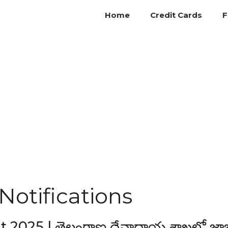
Home
Credit Cards
F
Notifications
025 | తెలంగాణ దేవాదాయ శాఖలో జాబ్