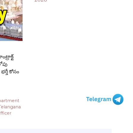
రాక్ట్
లోపు
భర్తీ కోసం
artment
Telangana
fficer