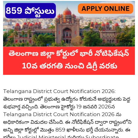
Telangana District Court Notification 2026:
తెలంగాణ రాష్ట్రంలో ప్రభుత్వ ఉద్యోగం కోరుకునే అభ్యర్థులకు పెద్ద
శుభవార్త వచ్చింది. తెలంగాణ హైకోర్టు 19 జనవరి 2026న
Telangana District Court Notification 2026 ను
అధికారికంగా విడుదల చేసింది. ఈ నోటిఫికేషన్ ద్వారా రాష్ట్రంలోని
అన్ని జిల్లా కోర్టుల్లో మొత్తం 859 ఖాళీలను భర్తీ చేయనున్నారు. ఈ
భర్తీలు Judicial Ministerial మరియు Subordinate