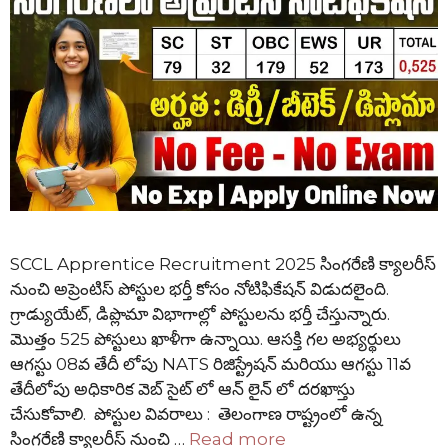
SCCL Apprentice Recruitment 2025 సింగరేణి క్యాలరీస్
నుంచి అప్రెంటిస్ పోస్టుల భర్తీ కోసం నోటిఫికేషన్ విడుదలైంది.
గ్రాడ్యుయేట్, డిప్లొమా విభాగాల్లో పోస్టులను భర్తీ చేస్తున్నారు.
మొత్తం 525 పోస్టులు ఖాళీగా ఉన్నాయి. ఆసక్తి గల అభ్యర్థులు
ఆగస్టు 08వ తేదీ లోపు NATS రిజిస్ట్రేషన్ మరియు ఆగస్టు 11వ
తేదీలోపు అధికారిక వెబ్ సైట్ లో ఆన్ లైన్ లో దరఖాస్తు
చేసుకోవాలి. పోస్టుల వివరాలు : తెలంగాణ రాష్ట్రంలో ఉన్న
సింగరేణి క్యాలరీస్ నుంచి …
Read more