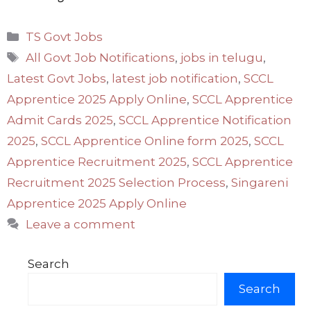
Categories
TS Govt Jobs
Tags
All Govt Job Notifications
,
jobs in telugu
,
Latest Govt Jobs
,
latest job notification
,
SCCL
Apprentice 2025 Apply Online
,
SCCL Apprentice
Admit Cards 2025
,
SCCL Apprentice Notification
2025
,
SCCL Apprentice Online form 2025
,
SCCL
Apprentice Recruitment 2025
,
SCCL Apprentice
Recruitment 2025 Selection Process
,
Singareni
Apprentice 2025 Apply Online
Leave a comment
Search
Search