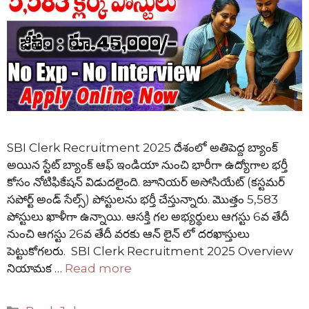
SBI Clerk Recruitment 2025 దేశంలో అతిపెద్ద బ్యాంక్
అయిన స్టేట్ బ్యాంక్ ఆఫ్ ఇండియా నుంచి భారీగా ఉద్యోగాల భర్తీ
కోసం నోటిఫికేషన్ విడుదలైంది. జూనియర్ అసోసియేట్ (కస్టమర్
సపోర్ట్ అండ్ సేల్స్) పోస్టులను భర్తీ చేస్తున్నారు. మొత్తం 5,583
పోస్టులు ఖాళీగా ఉన్నాయి. ఆసక్తి గల అభ్యర్థులు ఆగస్టు 6వ తేదీ
నుంచి ఆగస్టు 26వ తేదీ వరకు ఆన్ లైన్ లో దరఖాస్తులు
పెట్టుకోగలరు. SBI Clerk Recruitment 2025 Overview
నియామక …
Read more
Categories