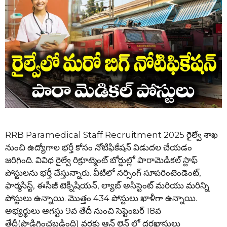
RRB Paramedical Staff Recruitment 2025 రైల్వే శాఖ
నుంచి ఉద్యోగాల భర్తీ కోసం నోటిఫికేషన్ విడుదల చేయడం
జరిగింది. వివిధ రైల్వే రిక్రూట్మెంట్ బోర్డుల్లో పారామెడికల్ స్టాఫ్
పోస్టులను భర్తీ చేస్తున్నారు. వీటిలో నర్సింగ్ సూపరింటెండెంట్,
ఫార్మసిస్ట్, ఈసీజీ టెక్నీషియన్, ల్యాబ్ అసిస్టెంట్ మరియు మరిన్ని
పోస్టులు ఉన్నాయి. మొత్తం 434 పోస్టులు ఖాళీగా ఉన్నాయి.
అభ్యర్థులు ఆగస్టు 9వ తేదీ నుంచి సెప్టెంబర్ 18వ
తేదీ(పొడిగించబడింది) వరకు ఆన్ లైన్ లో దరఖాస్తులు