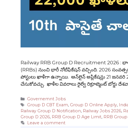
Railway RRB Group D Recruitment 2026 : భారత 
(RRBs) నుంచి భారీ నోటిఫికేషన్ వచ్చింది. 2026 సంవత్సర
పోస్టులు ఖాళీగా ఉన్నాయి. ఆన్‌లైన్ అప్లికేషన్లు 21 జన
చేసుకోవచ్చు. ఖాళీల వివరాలు రైల్వే రిక్రూట్మెంట్ బోర్డు దేశ
Categories
Governemnt Jobs
Tags
Group D CBT Exam
,
Group D Online Apply
,
Indi
Railway Group D Notification
,
Railway Jobs 2026
,
Ra
Group D 2026
,
RRB Group D Age Limit
,
RRB Group 
Leave a comment