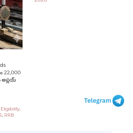
rds
్తం 22,000
ు అప్లయ్
ligibility
,
5
,
RRB