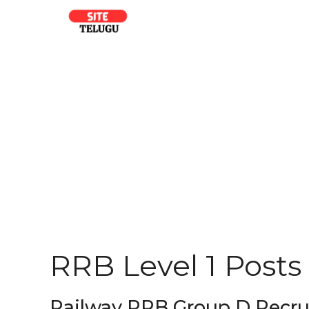
Skip
to
content
RRB Level 1 Posts
Railway RRB Group D Recruitme