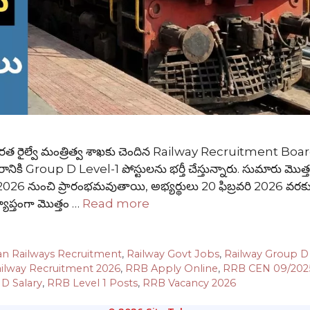
రైల్వే మంత్రిత్వ శాఖకు చెందిన Railway Recruitment Boa
ానికి Group D Level-1 పోస్టులను భర్తీ చేస్తున్నారు. సుమారు మొత
వరి 2026 నుంచి ప్రారంభమవుతాయి, అభ్యర్థులు 20 ఫిబ్రవరి 2026 వరక
వ్యాప్తంగా మొత్తం …
Read more
an Railways Recruitment
,
Railway Govt Jobs
,
Railway Group D E
ilway Recruitment 2026
,
RRB Apply Online
,
RRB CEN 09/202
D Salary
,
RRB Level 1 Posts
,
RRB Vacancy 2026