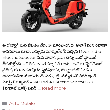
ఈరోజుల్లో మన జీవితం వేగంగా మారిపోతోంది, అలాగే మన రవాణా
అవసరాలు కూడా. ఇప్పుడు మార్కెట్‌లోకి వచ్చిన River Indie
Electric Scooter మన వాహన ప్రపంచాన్ని మరో స్థాయికి
తీసుకెళ్తోంది. ఇది కేవలం ఒక స్కూటర్ కాదు – ఇది ఒక స్టేట్‌మెంట్.
ప్రతి ప్రయాణం సురక్షితం, స్టైలిష్‌గాను, టెక్నాలజీతో నిండిన
అనుభూతిగా మారుతుంది. వేగం, శక్తి, నమ్మకంతో రివర్ ఇండీ
ఎలక్ట్రిక్ స్కూటర్ River Indie Electric Scooter 6.7
కిలోవాట్ మాక్స్ పవర్, …
Read more
Categories
Auto Mobile
Tags