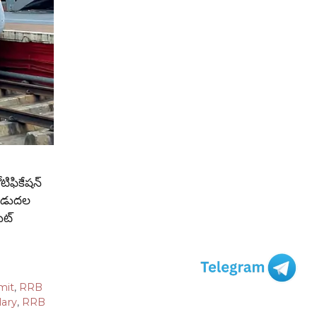
టిఫికేషన్
 విడుదల
ేట్
mit
,
RRB
ary
,
RRB