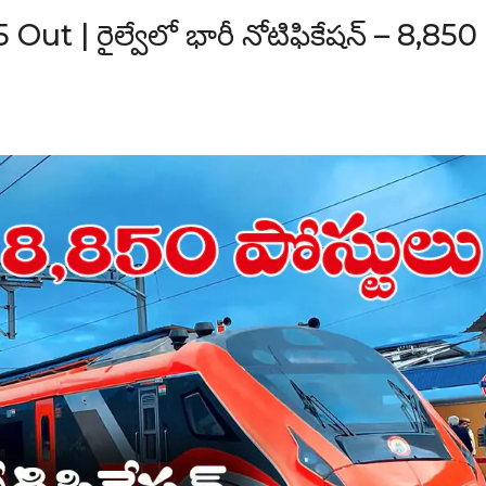
 | రైల్వేలో భారీ నోటిఫికేషన్ – 8,850