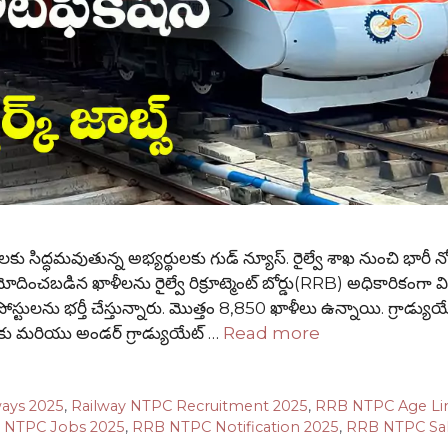
ిద్ధమవుతున్న అభ్యర్థులకు గుడ్ న్యూస్. రైల్వే శాఖ నుంచి భారీ నో
మోదించబడిన ఖాళీలను రైల్వే రిక్రూట్మెంట్ బోర్డు(RRB) అధికారికంగా
స్టులను భర్తీ చేస్తున్నారు. మొత్తం 8,850 ఖాళీలు ఉన్నాయి. గ్రాడ్యుయ
వరకు మరియు అండర్ గ్రాడ్యుయేట్ …
Read more
ways 2025
,
Railway NTPC Recruitment 2025
,
RRB NTPC Age Li
 NTPC Jobs 2025
,
RRB NTPC Notification 2025
,
RRB NTPC Sal