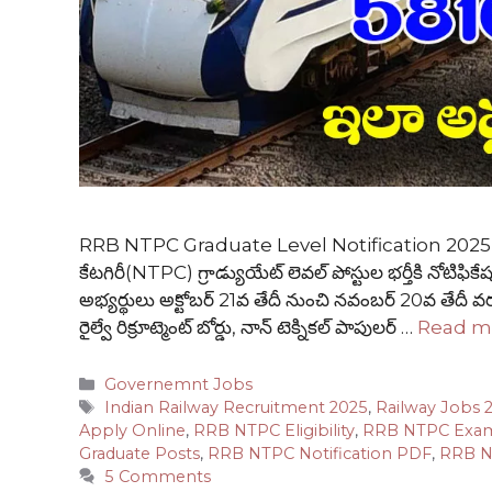
RRB NTPC Graduate Level Notification 2025 : రైల్వే
కేటగిరీ(NTPC) గ్రాడ్యుయేట్ లెవల్ పోస్టుల భర్తీకి నోటిఫి
అభ్యర్థులు అక్టోబర్ 21వ తేదీ నుంచి నవంబర్ 20వ తేదీ 
రైల్వే రిక్రూట్మెంట్ బోర్డు, నాన్ టెక్నికల్ పాపులర్ …
Read m
Categories
Governemnt Jobs
Tags
Indian Railway Recruitment 2025
,
Railway Jobs 
Apply Online
,
RRB NTPC Eligibility
,
RRB NTPC Exam
Graduate Posts
,
RRB NTPC Notification PDF
,
RRB N
5 Comments