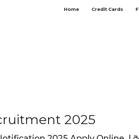
Home
Credit Cards
F
cruitment 2025
ification 2025 Apply Online | రైల