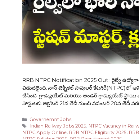
RRB NTPC Notification 2025 Out : రైల్వే ఉద్యోగాలకు స
విడుదలైంది. నాన్ టెక్నికల్ పాపులర్ కేటగిరీ(NTPC)లో ఆ
చేసింది. గ్రాడ్యుయేట్ మరయు అండర్ గ్రాడ్యుయేట్ స్థాయి పో
పోస్టులకు అక్టోబర్ 21వ తేదీ నుంచి నవంబర్ 20వ తేదీ 
Categories
Governemnt Jobs
Tags
Indian Railway Jobs 2025
,
NTPC Vacancy in Rail
NTPC Apply Online
,
RRB NTPC Eligibility 2025
,
RRB