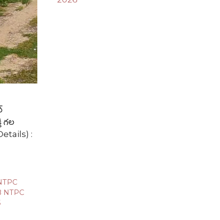
్
తి గల
Details) :
NTPC
 NTPC
5