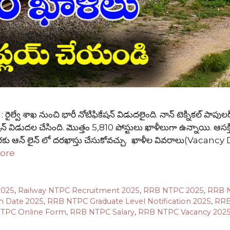
 శాఖ నుంచి భారీ నోటిఫికేషన్ విడుదలైంది. నాన్ టెక్నికల్ పాపులర
కేషన్ విడుదల చేసింది. మొత్తం 5,810 పోస్టులు ఖాళీలుగా ఉన్నాయి. ఆసక్
వరకు ఆన్ లైన్ లో దరఖాస్తు చేసుకోవచ్చు. ఖాళీల వివరాలు(Vacancy 
ore
2025
,
Railway NTPC Recruitment 2025
,
RRB NTPC 2025
,
RRB 
 Date 2025
,
RRB NTPC Graduate Level Notification 2025
,
RRB
TPC Online Form
,
RRB NTPC Salary
,
RRB NTPC Vacancy 202