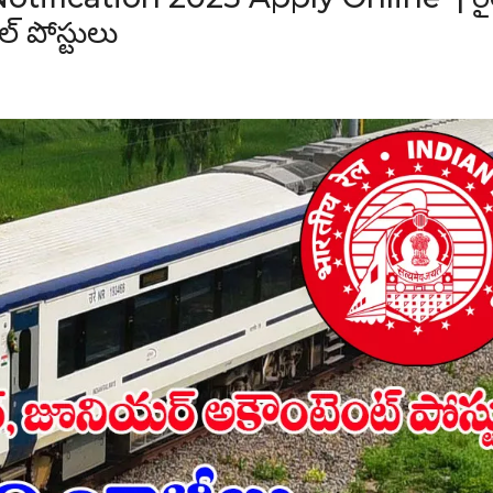
ల్ పోస్టులు