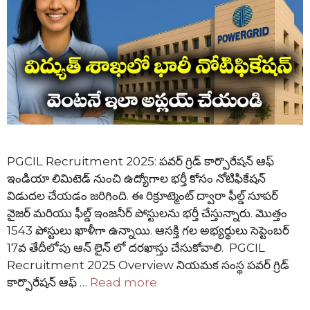
PGCIL Recruitment 2025: పవర్ గ్రిడ్ కార్పొరేషన్ ఆఫ్
ఇండియా లిమిటెడ్ నుంచి ఉద్యోగాల భర్తీ కోసం నోటిఫికేషన్
విడుదల చేయడం జరిగింది. ఈ రిక్రూట్మెంట్ ద్వారా ఫీల్డ్ సూపర్
వైజర్ మరియు ఫీల్డ్ ఇంజనీర్ పోస్టులను భర్తీ చేస్తున్నారు. మొత్తం
1543 పోస్టులు ఖాళీగా ఉన్నాయి. ఆసక్తి గల అభ్యర్థులు సెప్టెంబర్
17వ తేదీలోపు ఆన్ లైన్ లో దరఖాస్తు చేసుకోవాలి. PGCIL
Recruitment 2025 Overview నియమక సంస్థ పవర్ గ్రిడ్
కార్పొరేషన్ ఆఫ్ …
Read more