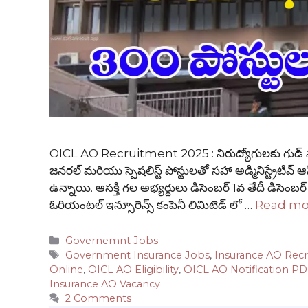
OICL AO Recruitment 2025 : నిరుద్యోగులకు గుడ్ న్యూస
జనరల్ మరియు స్పెషలిస్ట్ పోస్టులతో సహా అడ్మినిస్ట్రేటివ్ ఆఫ
ఉన్నాయి. ఆసక్తి గల అభ్యర్థులు డిసెంబర్ 1వ తేదీ డిసెంబర
ఓరియంటల్ ఇన్సూరెన్స్ కంపెనీ లిమిటెడ్ లో …
Read mo
Categories
Governemnt Jobs
Tags
Government Insurance Jobs
,
Insurance AO Rec
Online
,
OICL AO Eligibility
,
OICL AO Notification P
Insurance AO Vacancy
2 Comments