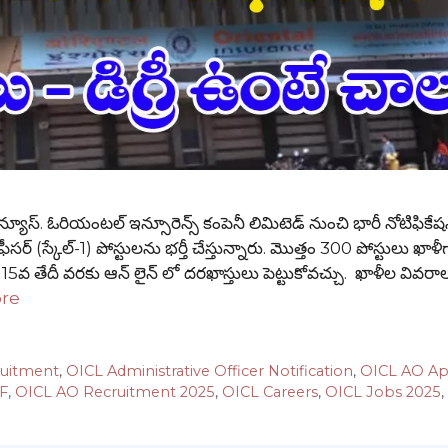
్. ఓరియంటల్ ఇన్సూరెన్స్ కంపెనీ లిమిటెడ్ నుంచి భారీ నోటిఫికేషన్
ీసర్ (స్కేల్-1) పోస్టులను భర్తీ చేస్తున్నారు. మొత్తం 300 పోస్టులు ఖాళీ
్ 15వ తేదీ వరకు ఆన్ లైన్ లో దరఖాస్తులు పెట్టుకోవచ్చు. ఖాళీల వివరా
re
ruitment
,
OICL Administrative Officer Notification
,
OICL AO Ap
DF
,
OICL AO Recruitment 2025
,
OICL Careers
,
OICL Jobs 2025
,