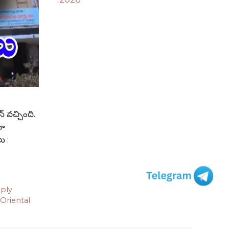
 వచ్చింది.
గా
లు :
ply
Oriental