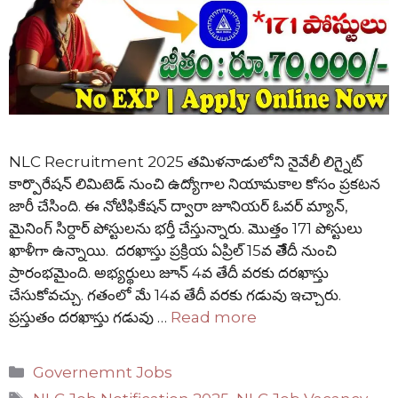
NLC Recruitment 2025 తమిళనాడులోని నైవేలీ లిగ్నైట్
కార్పొరేషన్ లిమిటెడ్ నుంచి ఉద్యోగాల నియామకాల కోసం ప్రకటన
జారీ చేసింది. ఈ నోటిఫికేషన్ ద్వారా జూనియర్ ఓవర్ మ్యాన్,
మైనింగ్ సిర్దార్ పోస్టులను భర్తీ చేస్తున్నారు. మొత్తం 171 పోస్టులు
ఖాళీగా ఉన్నాయి. దరఖాస్తు ప్రక్రియ ఏప్రిల్ 15వ తేేదీ నుంచి
ప్రారంభమైంది. అభ్యర్థులు జూన్ 4వ తేదీ వరకు దరఖాస్తు
చేసుకోవచ్చు. గతంలో మే 14వ తేదీ వరకు గడువు ఇచ్చారు.
ప్రస్తుతం దరఖాస్తు గడువు …
Read more
Categories
Governemnt Jobs
Tags