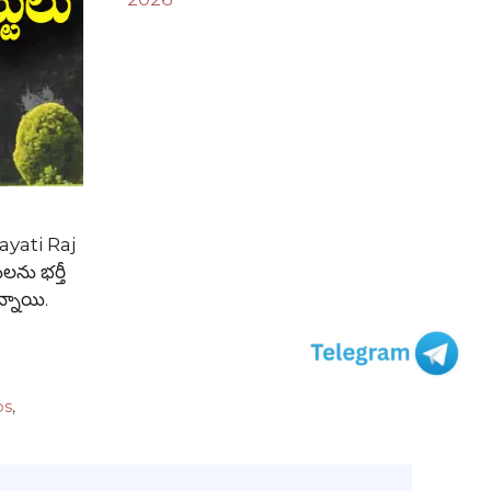
yati Raj
లను భర్తీ
న్నాయి.
bs
,