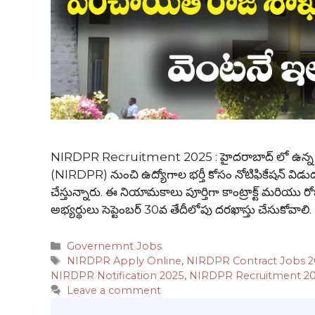
NIRDPR Recruitment 2025 : హైదరాబాద్ లో ఉన్
(NIRDPR) నుంచి ఉద్యోగాల భర్తీ కోసం నోటిఫికేషన్ విడుదల
చేస్తున్నారు. ఈ నియామకాలు పూర్తిగా కాంట్రాక్ట్ మరియ
అభ్యర్థులు సెప్టెంబర్ 30వ తేదీలోపు దరఖాస్తు చేసుక
Categories
Governemnt Jobs
Tags
NIRDPR Apply Online
,
NIRDPR Contract Jobs 
NIRDPR Notification 2025
,
NIRDPR Recruitment 2
Leave a comment