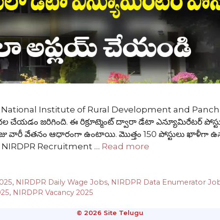
న National Institute of Rural Development and Pancha
 చేయడం జరిగింది. ఈ రిక్రూట్మెంట్ ద్వారా డేటా ఎన్యూమిరేటర్ పోస్టు
ు రోజు వారీ వేతనం ఆధారంగా ఉంటాయి. మొత్తం 150 పోస్టులు ఖాళీగా ఉ
ోవాలి. NIRDPR Recruitment …
Read more
2025
,
NIRDPR Daily Wage Jobs
,
NIRDPR Data Enumerator Jo
025
,
NIRDPR Vacancy 2025
© 2026 Site Telugu