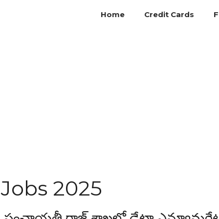
Home
Credit Cards
F
Jobs 2025
ంచాయతీ రాజ్ శాఖలో డేటా ఎన్యూమరేట