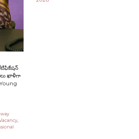
ిఫికేషన్
టులు ఖాళీగా
AI Young
hway
Vacancy
,
sional