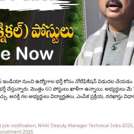
డియా నుంచి ఉద్యోగాల భర్తీ కోసం నోటిఫికేషన్ విడుదల చేయడం జ
 భర్తీ చేస్తున్నారు. మొత్తం 60 పోస్టులు ఖాళీగా ఉన్నాయి. అభ్యర్థులు మే
చు. ఆసక్తి గల అభ్యర్థులు విద్యార్హతలు, ఎంపిక ప్రక్రియ, దరఖాస్తు వి
t job notification
,
NHAI Deputy Manager Technical Jobs 2025
cruitment 2025