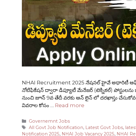
NHAI Recruitment 2025 నేషనల్ హైవే అథారిటీ ఆఫ్ ఇం
నోటిఫికేషన్ ద్వారా డిప్యూటీ మేనేజర్ (టెక్నికల్) పోస్టులను
నుంచి జూన్ 9వ తేదీ వరకు ఆన్ లైన్ లో దరఖాస్తు చేసుకోవచ్
వివరాల కోసం …
Read more
Categories
Governemnt Jobs
Tags
All Govt Job Notification
,
Latest Govt Jobs
,
lates
Notification 2025
,
NHAI Job Vacancy 2025
,
NHAI Re