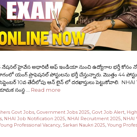
్ హైవేస అథారిటీ ఆఫ్ ఇండియా నుంచి ఉద్యోగాల భర్తీ కోసం నోట
ాగంలో యంగ్ ప్రొఫెషనల్ పోస్టులను భర్తీ చేస్తున్నారు. మొత్తం 44 పోస్
ా సెప్టెంబర్ 10వ తేదీలోపు ఆన్ లైన్ లో దరఖాస్తులు పెట్టుకోవాలి. NH
యామక సంస్థ …
Read more
shers Govt Jobs
,
Government Jobs 2025
,
Govt Job Alert
,
Hig
s
,
NHAI Job Notification 2025
,
NHAI Recruitment 2025
,
NHAI 
oung Professional Vacancy
,
Sarkari Naukri 2025
,
Young Profes