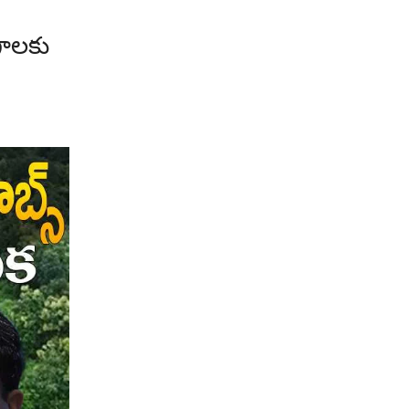
గాలకు