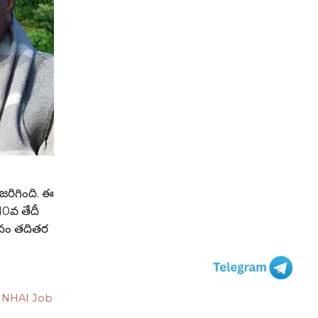
రిగింది. ఈ
 10వ తేదీ
ధానం తదితర
,
NHAI Job