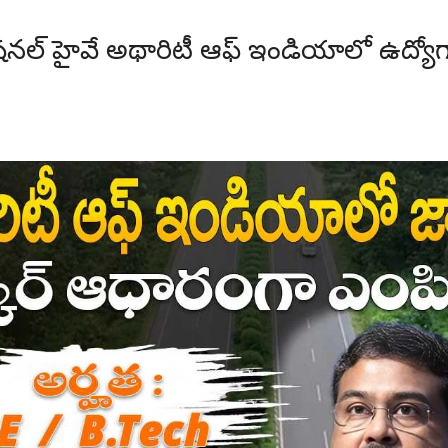
ల్ హైవే అథారిటీ ఆఫ్ ఇండియాలో ఉద్యో