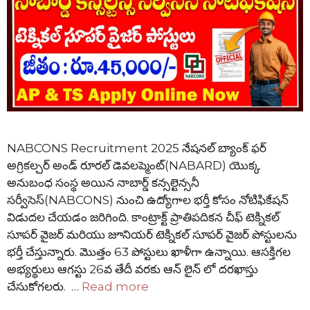
NABCONS Recruitment 2025 నేషనల్ బ్యాంక్ ఫర్
అగ్రికల్చర్ అండ్ రూరల్ డెవలప్మెంట్(NABARD) యొక్క
అనుబంధ సంస్థ అయిన నాబార్డ్ కన్సల్టెన్సనీ
సర్వీసెస్(NABCONS) నుంచి ఉద్యోగాల భర్తీ కోసం నోటిఫికేషన్
విడుదల చేయడం జరిగింది. కాంట్రాక్ట్ ప్రాతిపదికన చీఫ్ టెక్నికల్
సూపర్ వైజర్ మరియు జూనియర్ టెక్నికల్ సూపర్ వైజర్ పోస్టులను
భర్తీ చేస్తున్నారు. మొత్తం 63 పోస్టులు ఖాళీగా ఉన్నాయి. ఆసక్తిగల
అభ్యర్థులు ఆగస్టు 26వ తేదీ వరకు ఆన్ లైన్ లో దరఖాస్తు
చేసుకోగలరు. …
Read more