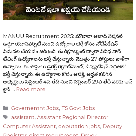
MANUU Recruitment 2025: మౌలానా ఆజాద్ నేషనల్
ఉర్దూ యూనివర్సిటీ నుంచి ఉద్యోగాల భర్తీ కోసం నోటిఫికేషన్
విడుదల చేయడం జరిగింది. ఈ రిక్రూట్మెంట్ ద్వారా వివిధ నాన్
టీచింగ్ ఉద్యోగాలను భర్తీ చేస్తున్నారు. మొత్తం 27 పోస్టులు ఖాళీగా
ఉన్నాయి. ఈ పోస్టులు డైరెక్ట్ రిక్రూట్‌మెంట్, డిప్యుటేషన్ పద్ధతిలో
భర్తీ చేస్తున్నారు. ఈ ఉద్యోగాల కోసం ఆసక్తి, అర్హత కలిగిన
అభ్యర్థులు సెప్టెంబర్ 4వ తేదీ నుంచి సెప్టెంబర్ 29వ తేదీ వరకు ఆన్
లైన్ …
Read more
Categories
Governemnt Jobs
,
TS Govt Jobs
Tags
assistant
,
Assistant Regional Director
,
Computer Assistant
,
deputation jobs
,
Deputy
Registrar
,
direct recruitment
,
Driver
,