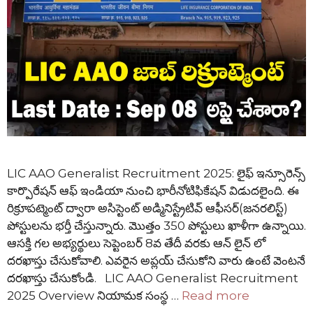
LIC AAO Generalist Recruitment 2025: లైఫ్ ఇన్సూరెన్స్
కార్పొరేషన్ ఆఫ్ ఇండియా నుంచి భారీనోటిఫికేషన్ విడుదలైంది. ఈ
రిక్రూపట్మెంట్ ద్వారా అసిస్టెంట్ అడ్మినిస్ట్రేటివ్ ఆఫీసర్(జనరలిస్ట్)
పోస్టులను భర్తీ చేస్తున్నారు. మొత్తం 350 పోస్టులు ఖాళీగా ఉన్నాయి.
ఆసక్తి గల అభ్యర్థులు సెప్టెంబర్ 8వ తేదీ వరకు ఆన్ లైన్ లో
దరఖాస్తు చేసుకోవాలి. ఎవరైన అప్లయ్ చేసుకోని వారు ఉంటే వెంటనే
దరఖాస్తు చేసుకోండి. LIC AAO Generalist Recruitment
2025 Overview నియామక సంస్థ …
Read more