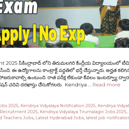
5 సికింద్రాబాద్ లోని తిరుమలగిరి కేంద్రీయ విద్యాలయంలో టీచి
ది. ఈ ఉద్యోగాలను కాంట్రాక్ట్ పద్ధతిలో భర్తీ చేేస్తున్నారు. అర్హత కలిగి
ు హాజరుకావాల్సి ఉంటుంది. రాత పరీక్ష లేకుండా కేవలం ఇంటర్వ్యూ ద్వా
ికేషన్ చదివి దరఖాస్తు చేేసుకోగలరు. Kendriya …
Read more
Jobs 2025
,
Kendriya Vidyalaya Notification 2025
,
Kendriya Vidya
 Recruitment 2025
,
Kendriya Vidyalaya Tirumalagiri Jobs 2025
,
d Teachers Jobs
,
Latest Hyderabad Jobs
,
latest job notificatio