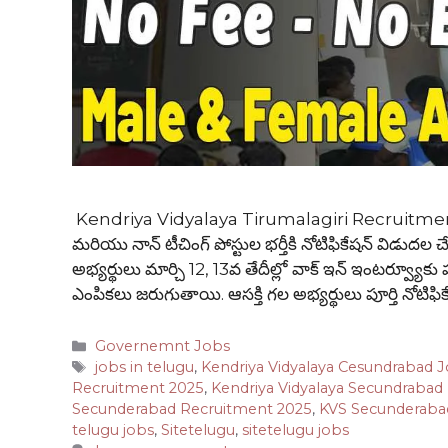
Kendriya Vidyalaya Tirumalagiri Recruitment 202
మరియు నాన్ టీచింగ్ పోస్టుల భర్తీకి నోటిఫికేషన్ విడుదల చేసిం
అభ్యర్థులు మార్చి 12, 13వ తేదీల్లో వాక్ ఇన్ ఇంటర్వ్యూక
ఎంపికలు జరుగుతాయి. ఆసక్తి గల అభ్యర్థులు పూర్తి నోటిఫ
Categories
Governemnt Jobs
Tags
jobs in telugu
,
Kendriya Vidyalaya Cesundrabad 
Recruitment 2025
,
Kendriya Vidyalaya Secundrabad
Secunderabad Recruitment 2025
,
KVS Secunderaba
telugu jobs
,
Sitetelugu
,
sitetelugu jobs