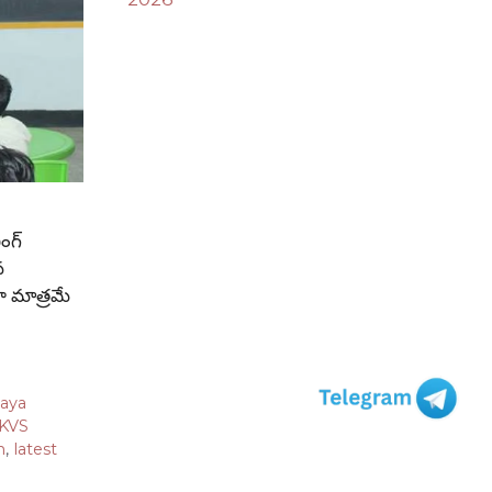
ంగ్
న
రా మాత్రమే
laya
KVS
n
,
latest