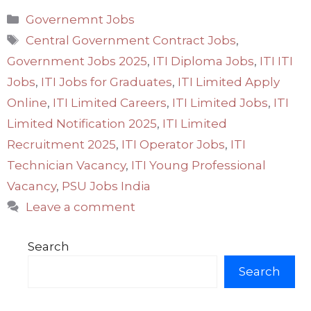
Categories
Governemnt Jobs
Tags
Central Government Contract Jobs
,
Government Jobs 2025
,
ITI Diploma Jobs
,
ITI ITI
Jobs
,
ITI Jobs for Graduates
,
ITI Limited Apply
Online
,
ITI Limited Careers
,
ITI Limited Jobs
,
ITI
Limited Notification 2025
,
ITI Limited
Recruitment 2025
,
ITI Operator Jobs
,
ITI
Technician Vacancy
,
ITI Young Professional
Vacancy
,
PSU Jobs India
Leave a comment
Search
Search