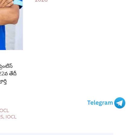
ెంటిస్
22వ తేదీ
ర్తి
IOCL
25
,
IOCL