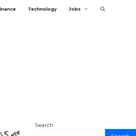
inance
Technology
Jobs
Search
న్ లో