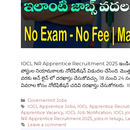
IOCL NR Apprentice Recruitment 2025 ఇండియన్ ఆయిల
పోస్టుల నియామకాలకు నోటిఫికేషన్ విడుదల చేసింది. మొత్తం
వరకు ఆన్ లైన్ లో దరఖాస్తు చేసుకోవచ్చు. 18 నుంచి 24 సంవ
వివరాల కోసం నోటిఫికేషన్ చదివి దరఖాస్తు చేసుకోగలరు
Categories
Governemnt Jobs
Tags
IOCL Apprentice Jobs
,
IOCL Apprentice Recrui
Apprentice Vacancy
,
IOCL Job Notification
,
IOCL jo
NR Apprentice Recruitment 2025
,
jobs in telugu
,
La
Leave a comment