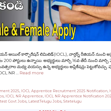
్ కార్పొరేషన్ లిమిటెడ్(IOCL), నార్తర్న్ రీజియన్ నుంచి అప్ర
 200 పోస్టులు ఉన్నాయి. అభ్యర్థులు మార్చి 16వ తేదీ నుంచి మార్చి 
త్సరాల మధ్య వయస్సు ఉన్న అభ్యర్థులు అప్లికేషన్లు పెట్టుకోవచ్చు. పూ
. IOCL NR …
Read more
tment 2025
,
IOCL Apprentice Recruitment 2025 Notification
,
bs
,
IOCL NR Apprentice
,
IOCL NR Apprentice Notification 20
test Govt Jobs
,
LatestTelugu Jobs
,
Sitetelugu